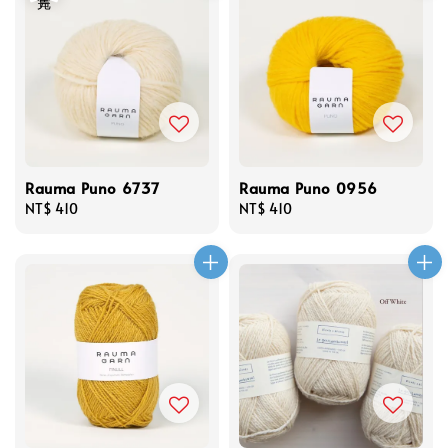
Rauma Puno 6737
Rauma Puno 0956
Regular
NT$ 410
Regular
NT$ 410
price
price