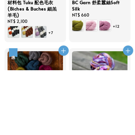
材料包 Tuku 配色毛衣
BC Garn 舒柔蠶絲Soft
(Biches & Buches 細羔
Silk
羊毛)
Regular
NT$ 660
Regular
NT$ 2,100
price
+12
price
+7
優惠
JAT-Exmoor Sock 4ply
Malabrigo Yarn Rasta
Sale
NT$ 360
Regular
Regular
NT$ 830
NT$ 390
price
price
price
+14
+7