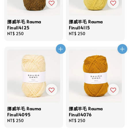
挪威羊毛 Rauma
挪威羊毛 Rauma
Finull4125
Finull4115
Regular
NT$ 250
Regular
NT$ 250
price
price
挪威羊毛 Rauma
挪威羊毛 Rauma
Finull4095
Finull4076
Regular
NT$ 250
Regular
NT$ 250
price
price