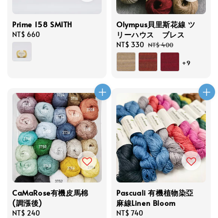
Prime 158 SMITH
Olympus貝里斯花線 ツ
リーハウス ブレス
Regular
NT$ 660
price
Sale
NT$ 330
Regular
NT$ 400
price
price
+9
CaMaRose有機皮馬棉
Pascuali 有機植物染亞
(調漲後)
麻線Linen Bloom
Regular
NT$ 240
Regular
NT$ 740