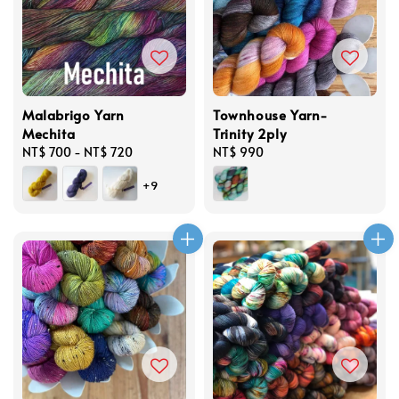
Malabrigo Yarn
Townhouse Yarn-
Mechita
Trinity 2ply
Regular
NT$ 700
-
NT$ 720
Regular
NT$ 990
price
price
+9