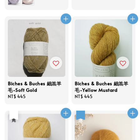
Biches & Buches 細羔羊
Biches & Buches 細羔羊
毛-Soft Gold
毛-Yellow Mustard
Regular
NT$ 445
Regular
NT$ 445
price
price
售完
優惠