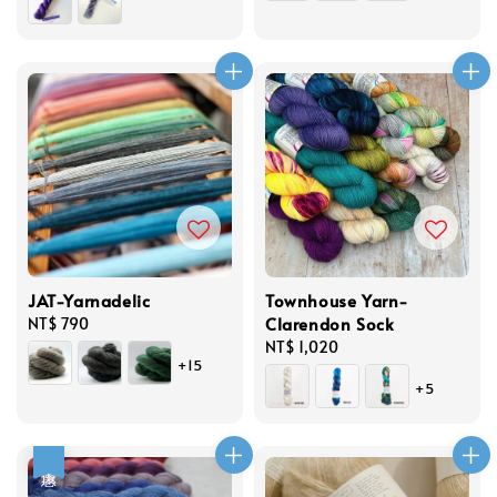
JAT-Yarnadelic
Townhouse Yarn-
Clarendon Sock
Regular
NT$ 790
price
Regular
NT$ 1,020
+15
price
+5
優惠