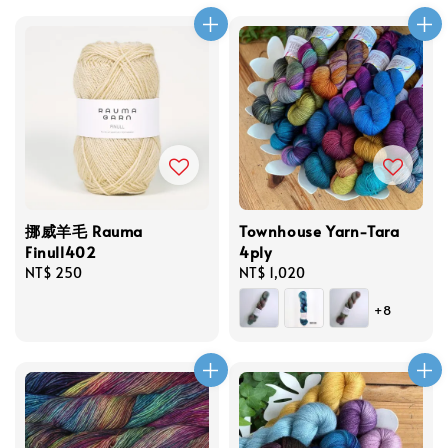
挪威羊毛 Rauma
Townhouse Yarn-Tara
Finull402
4ply
Regular
NT$ 250
Regular
NT$ 1,020
price
price
+8