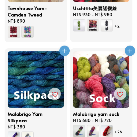
Townhouse Yarn-
Uschitita美麗諾襪線
Camden Tweed
Regular
NT$ 930
-
NT$ 980
Regular
NT$ 890
price
+2
price
Malabrigo Yarn
Malabrigo yarn sock
Silkpaca
Regular
NT$ 680
-
NT$ 720
Regular
NT$ 380
price
+26
price