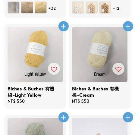
price
price
+32
+12
Biches & Buches 有機
Biches & Buches 有機
棉-Light Yellow
棉-Cream
Regular
NT$ 550
Regular
NT$ 550
price
price