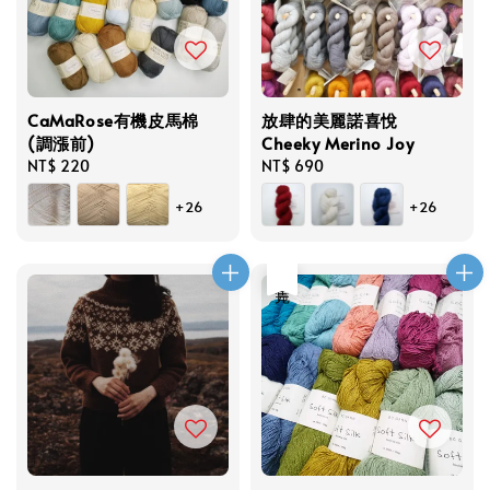
CaMaRose有機皮馬棉
放肆的美麗諾喜悅
(調漲前)
Cheeky Merino Joy
Regular
NT$ 220
Regular
NT$ 690
price
price
+26
+26
售完