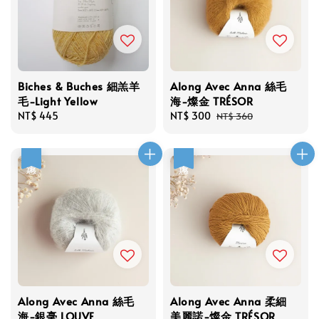
Biches & Buches 細羔羊
Along Avec Anna 絲毛
毛-Light Yellow
海-燦金 TRÉSOR
Regular
NT$ 445
Sale
NT$ 300
Regular
NT$ 360
price
price
price
優惠
優惠
Along Avec Anna 絲毛
Along Avec Anna 柔細
海-銀毫 LOUVE
美麗諾-燦金 TRÉSOR