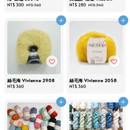
Sale
NT$ 300
Regular
Sale
NT$ 280
Regular
NT$ 360
NT$ 340
price
price
price
price
絲毛海 Vivienne 2908
絲毛海 Vivienne 2058
Regular
NT$ 360
Regular
NT$ 360
price
price