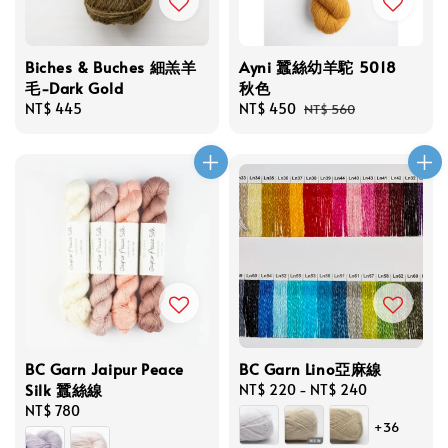
Biches & Buches 細羔羊
Ayni 蠶絲幼羊駝 5018
毛-Dark Gold
秋色
Regular
NT$ 445
Sale
NT$ 450
Regular
NT$ 560
price
price
price
BC Garn Jaipur Peace
BC Garn Lino亞麻線
Silk 蠶絲線
Regular
NT$ 220
-
NT$ 240
Regular
NT$ 780
price
+36
price