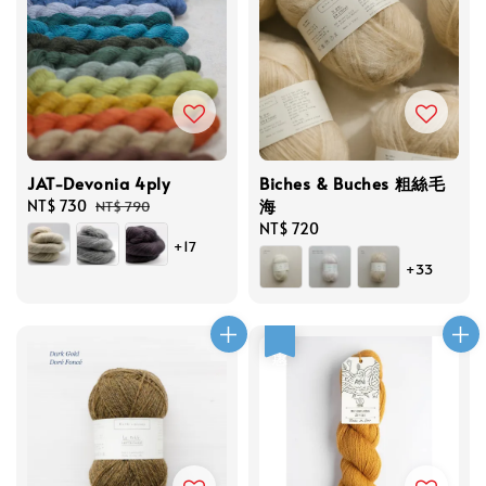
JAT-Devonia 4ply
Biches & Buches 粗絲毛
海
Sale
NT$ 730
Regular
NT$ 790
price
price
Regular
NT$ 720
+17
price
+33
優惠