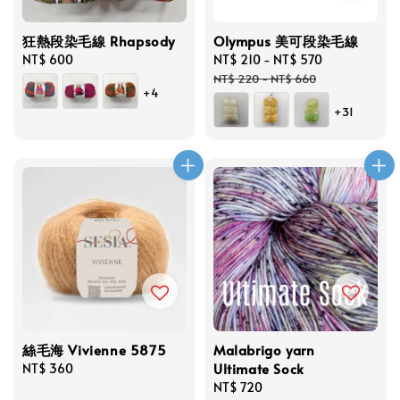
狂熱段染毛線 Rhapsody
Olympus 美可段染毛線
Regular
NT$ 600
Sale
NT$ 210
-
NT$ 570
Regular
price
price
price
NT$ 220
-
NT$ 660
+4
+31
絲毛海 Vivienne 5875
Malabrigo yarn
Ultimate Sock
Regular
NT$ 360
price
Regular
NT$ 720