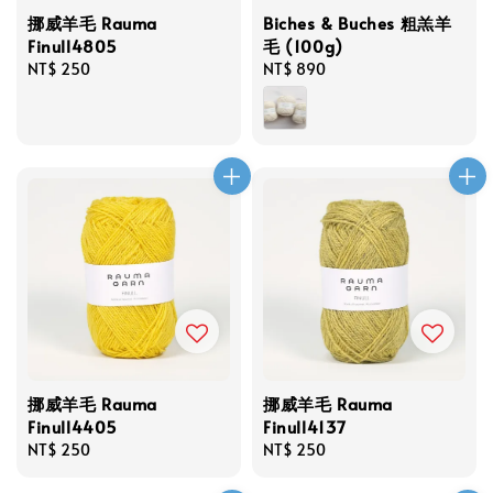
挪威羊毛 Rauma
Biches & Buches 粗羔羊
Finull4805
毛 (100g)
Regular
NT$ 250
Regular
NT$ 890
price
price
挪威羊毛 Rauma
挪威羊毛 Rauma
Finull4405
Finull4137
Regular
NT$ 250
Regular
NT$ 250
price
price