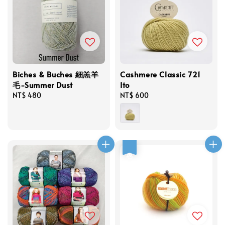
Biches & Buches 細羔羊
Cashmere Classic 721
毛-Summer Dust
Ito
Regular
NT$ 480
Regular
NT$ 600
price
price
優惠