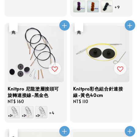
price
+9
售完
售完
Knitpro 尼龍塗層接頭可
Knitpro彩色組合針連接
旋轉連接線-黑金色
線-黃色40cm
Regular
NT$ 160
Regular
NT$ 110
price
price
+4
售完