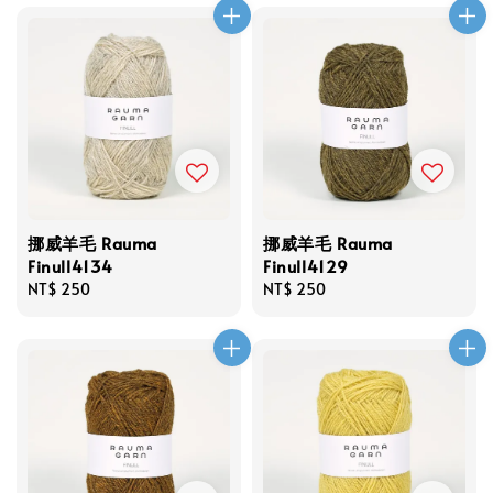
挪威羊毛 Rauma
挪威羊毛 Rauma
Finull4134
Finull4129
Regular
NT$ 250
Regular
NT$ 250
price
price