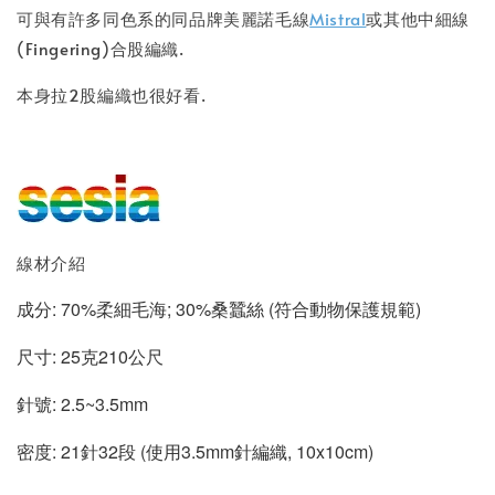
可與有許多同色系的
同品牌美麗諾毛線
Mistral
或其他中細線
(Fingering)合
股編織.
本身拉2股編織也很好看.
線材介紹
成分: 70%柔細毛海; 30%桑蠶絲 (符合動物保護規範)
尺寸: 25克210公尺
針號: 2.5~3.5mm
密度: 21針32段 (使用3.5mm針編織, 10x10cm)