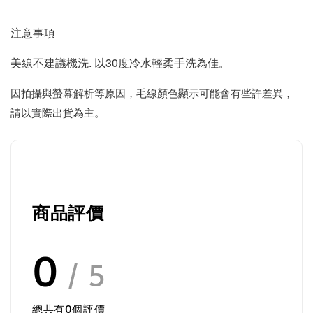
注意事項
美線不建議機洗. 以30度冷水輕柔手洗為佳
。
因拍攝與螢幕解析等原因，毛線顏色顯示可能會有些許差異，
請以實際出貨為主。
商品評價
0
/ 5
總共有
0
個評價