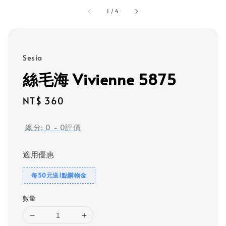
1
/
4
Sesia
絲毛海 Vivienne 5875
Regular
NT$ 360
price
總分:
0
-
0
評價
適用優惠
每50元送1點購物金
數量