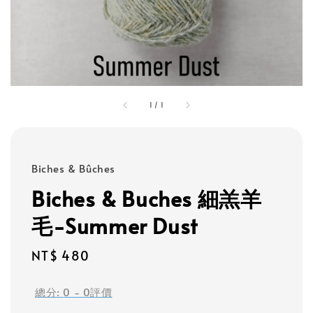
1
/
1
Biches & Bûches
Biches & Buches 細羔羊
毛-Summer Dust
Regular
NT$ 480
price
總分:
0
-
0
評價