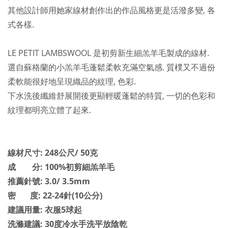
其他設計師用她家線材創作出的作品風格更是活潑多變, 各
式各樣.
LE PETIT LAMBSWOOL 是初剪新生細羔羊毛製成的線材.
選自蘇格蘭的小羔羊毛
蓬鬆
柔軟充滿空氣感. 質樸又不過份
柔軟能很好地呈現織品的紋理, 色彩.
下水洗後纖維舒展開後更顯輕暖蓬鬆的特質, 一切的色彩和
紋理都明亮立體了起來.
線材尺寸: 248公尺/ 50克
成 分: 100%初剪細羔羊毛
推薦針號: 3.0/ 3.5mm
密 度: 22-24針(10公分)
建議用量: 衣服5球起
洗滌建議: 30度冷水手洗平放陰乾