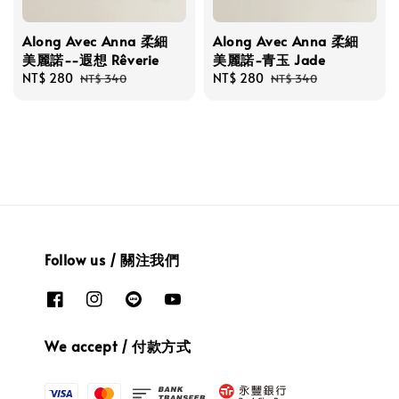
Along Avec Anna 柔細
Along Avec Anna 柔細
美麗諾--遐想 Rêverie
美麗諾-青玉 Jade
Sale
NT$ 280
Regular
Sale
NT$ 280
Regular
NT$ 340
NT$ 340
price
price
price
price
Follow us / 關注我們
We accept / 付款方式