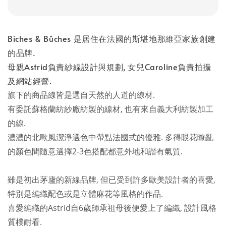
Biches & Bûches 是居住在法國的斯堪地那維亞家族創建
的品牌.
母親Astrid負責紗線設計與規劃, 女兒Caroline負責拍攝
及網站經營.
旗下的商品線皆是選自天然的人道的線材.
有委託蘇格蘭紡紗廠紡製的線材, 也有來自義大利紡製加工
的線.
濃濃的北歐風潔淨選色中帶點法國式的優雅. 多得眼花瞭亂
的顏色間隨意選擇2-3色搭配都意外地和諧有氣質.
雖是初出茅廬的新線品牌, 但已受到許多歐美設計者的喜愛,
特別是編織配色或是立體麻花等風格的作品.
喜愛編織的Astrid自6歲師承祖母後便愛上了編織, 設計風格
質樸耐看.