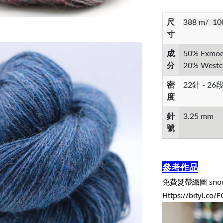
尺
388 m/ 10
寸
成
50% Exmoor
分
20% Westco
密
22針 - 26
度
針
3.25 mm
號
參考作品
免費髮帶織圖 snow 
Https://bityl.co/