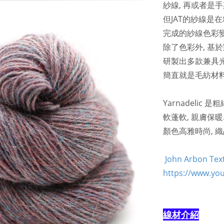
紗線, 再或者是
但JAT的紗線是
完成的紗線色彩變
除了色彩外, 基
研製出多款兼具光澤
簡直就是毛紡材料
Yarnadeli
軟蓬軟, 親膚保暖
顏色高雅時尚, 
John Arbon Te
https://www.yo
線材介紹