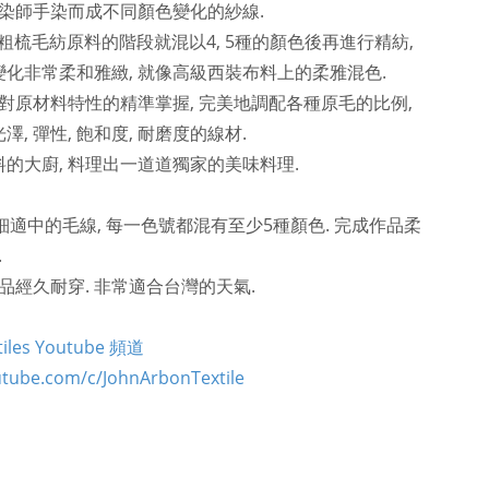
手染師手染而成不同顏色變化的紗線.
在粗梳毛紡原料的階段就混以4, 5種的顏色後再進行精紡,
化非常柔和雅緻, 就像高級西裝布料上的柔雅混色.
於對原材料特性的精準掌握, 完美地調配各種原毛的比例,
, 彈性, 飽和度, 耐磨度的線材.
的大廚, 料理出一道道獨家的美味料理.
c 是粗細適中的毛線, 每一色號都混有至少5種顏色. 完成作品柔
.
織品經久耐穿. 非常適合台灣的天氣.
xtiles Youtube 頻道
utube.com/c/JohnArbonTextile