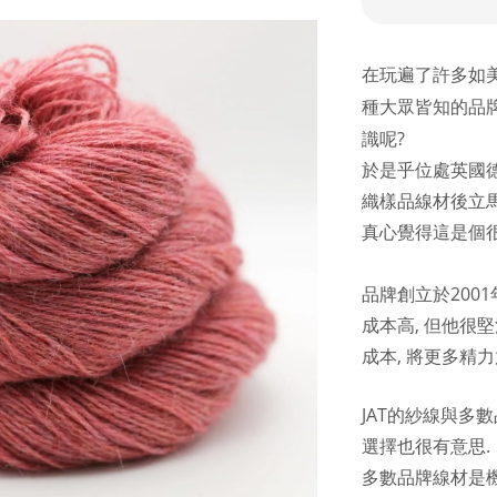
在玩遍了許多如美麗
種大眾皆知的品
識呢?
於是乎位處英國德文郡
織樣品線材後立馬
真心覺得這是個
品牌創立於2001
成本高, 但他很
成本, 將更多精
JAT的紗線與多
選擇也很有意思.
多數品牌線材是