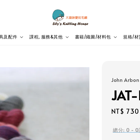
具及配件
課程, 服務&其他
書籍/織圖/材料包
規格/材
John Arbon 
JAT-
Sale
NT$ 730
price
總分:
0
-
0