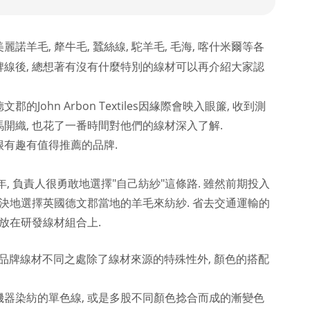
諾羊毛, 犛牛毛, 蠶絲線, 駝羊毛, 毛海, 喀什米爾等各
牌線後, 總想著有沒有什麼特別的線材可以再介紹大家認
的John Arbon Textiles因緣際會映入眼簾, 收到測
開織, 也花了一番時間對他們的線材深入了解.
很有趣有值得推薦的品牌.
年, 負責人很勇敢地選擇"自己紡紗"這條路. 雖然前期投入
堅決地選擇英國德文郡當地的羊毛來紡紗. 省去交通運輸的
力放在研發線材組合上.
數品牌線材不同之處除了線材來源的特殊性外, 顏色的搭配
機器染紡的單色線, 或是多股不同顏色捻合而成的漸變色