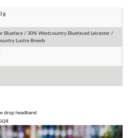
0 g
 Blueface / 30% Westcountry Bluefaced Leicester /
untry Lustre Breeds
段
drop headband
FGQR