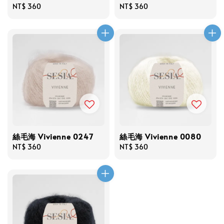
Regular
NT$ 360
Regular
NT$ 360
price
price
絲毛海 Vivienne 0247
絲毛海 Vivienne 0080
Regular
NT$ 360
Regular
NT$ 360
price
price