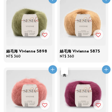
絲毛海 Vivienne 5898
絲毛海 Vivienne 5875
Regular
NT$ 360
Regular
NT$ 360
price
price
售完