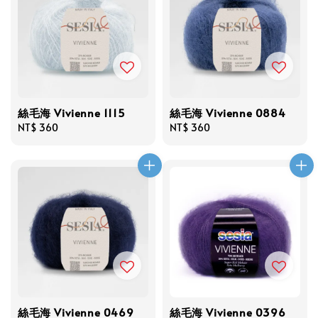
絲毛海 Vivienne 1115
絲毛海 Vivienne 0884
Regular
NT$ 360
Regular
NT$ 360
price
price
絲毛海 Vivienne 0469
絲毛海 Vivienne 0396