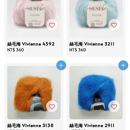
絲毛海 Vivienne 4392
絲毛海 Vivienne 3211
Regular
NT$ 360
Regular
NT$ 360
price
price
絲毛海 Vivienne 3138
絲毛海 Vivienne 2911