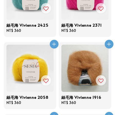
絲毛海 Vivienne 2425
絲毛海 Vivienne 2371
Regular
NT$ 360
Regular
NT$ 360
price
price
絲毛海 Vivienne 2058
絲毛海 Vivienne 1916
Regular
NT$ 360
Regular
NT$ 360
price
price