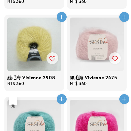
Regular
NT$ 360
Regular
NT$ 360
price
price
絲毛海 Vivienne 2908
絲毛海 Vivienne 2475
Regular
NT$ 360
Regular
NT$ 360
price
price
售完