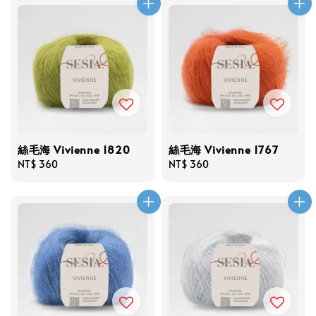
絲毛海 Vivienne 1820
絲毛海 Vivienne 1767
Regular
NT$ 360
Regular
NT$ 360
price
price