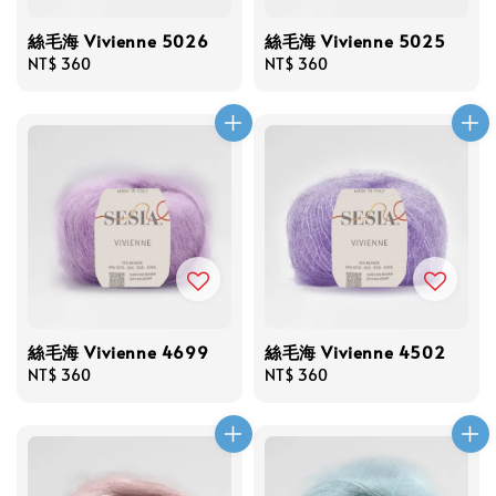
絲毛海 Vivienne 5026
絲毛海 Vivienne 5025
Regular
NT$ 360
Regular
NT$ 360
price
price
絲毛海 Vivienne 4699
絲毛海 Vivienne 4502
Regular
NT$ 360
Regular
NT$ 360
price
price