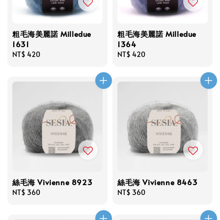
粗毛海美麗諾 Milledue
粗毛海美麗諾 Milledue
1631
1364
Regular
NT$ 420
Regular
NT$ 420
price
price
絲毛海 Vivienne 8923
絲毛海 Vivienne 8463
Regular
NT$ 360
Regular
NT$ 360
price
price