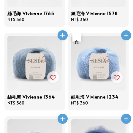
絲毛海 Vivienne 1765
絲毛海 Vivienne 1578
Regular
NT$ 360
Regular
NT$ 360
price
price
售完
絲毛海 Vivienne 1364
絲毛海 Vivienne 1234
Regular
NT$ 360
Regular
NT$ 360
price
price