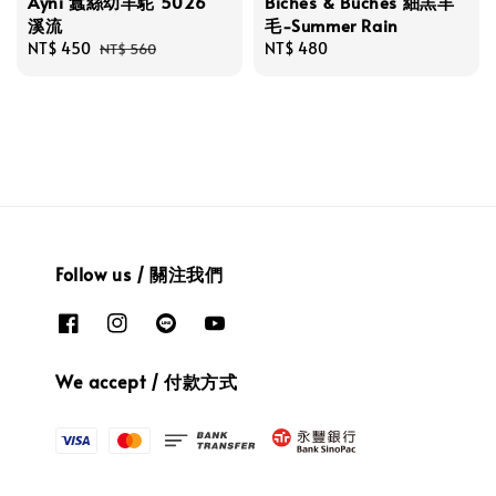
Ayni 蠶絲幼羊駝 5026
Biches & Buches 細羔羊
溪流
毛-Summer Rain
Sale
NT$ 450
Regular
Regular
NT$ 480
NT$ 560
price
price
price
Follow us / 關注我們
We accept / 付款方式