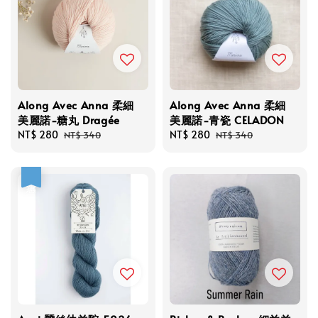
Along Avec Anna 柔細
Along Avec Anna 柔細
美麗諾-糖丸 Dragée
美麗諾-青瓷 CELADON
Sale
NT$ 280
Regular
Sale
NT$ 280
Regular
NT$ 340
NT$ 340
price
price
price
price
優惠