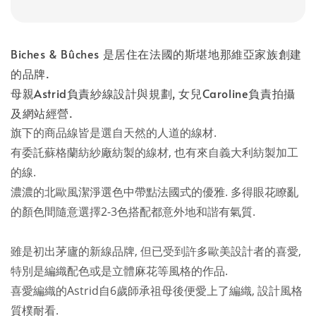
Biches & Bûches 是居住在法國的斯堪地那維亞家族創建
的品牌.
母親Astrid負責紗線設計與規劃, 女兒Caroline負責拍攝
及網站經營.
旗下的商品線皆是選自天然的人道的線材.
有委託蘇格蘭紡紗廠紡製的線材, 也有來自義大利紡製加工
的線.
濃濃的北歐風潔淨選色中帶點法國式的優雅. 多得眼花瞭亂
的顏色間隨意選擇2-3色搭配都意外地和諧有氣質.
雖是初出茅廬的新線品牌, 但已受到許多歐美設計者的喜愛,
特別是編織配色或是立體麻花等風格的作品.
喜愛編織的Astrid自6歲師承祖母後便愛上了編織, 設計風格
質樸耐看.