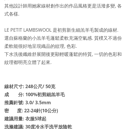
其他設計師用她家線材創作出的作品風格更是活潑多變, 各
式各樣.
LE PETIT LAMBSWOOL 是初剪新生細羔羊毛製成的線材.
選自蘇格蘭的小羔羊毛
蓬鬆
柔軟充滿空氣感. 質樸又不過份
柔軟能很好地呈現織品的紋理, 色彩.
下水洗後纖維舒展開後更顯輕暖蓬鬆的特質, 一切的色彩和
紋理都明亮立體了起來.
線材尺寸: 248公尺/ 50克
成 分: 100%初剪細羔羊毛
推薦針號: 3.0/ 3.5mm
密 度: 22-24針(10公分)
建議用量: 衣服5球起
洗滌建議: 30度冷水手洗平放陰乾