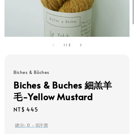
1
/
2
Biches & Bûches
Biches & Buches 細羔羊
毛-Yellow Mustard
Regular
NT$ 445
price
總分:
0
-
0
評價