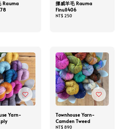
 Rauma
挪威羊毛 Rauma
078
Finull406
Regular
NT$ 250
price
use Yarn-
Townhouse Yarn-
2ply
Camden Tweed
Regular
NT$ 890