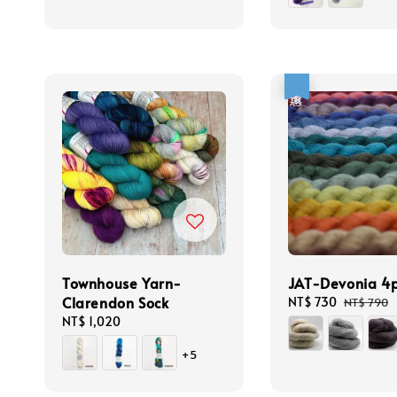
優惠
Townhouse Yarn-
JAT-Devonia 4p
Clarendon Sock
Sale
NT$ 730
Regular
NT$ 790
price
price
Regular
NT$ 1,020
price
+5