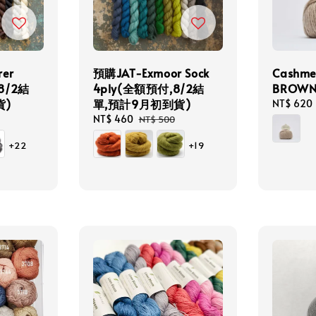
rer
預購JAT-Exmoor Sock
Cashme
8/2結
4ply(全額預付,8/2結
BROW
貨)
單,預計9月初到貨)
Regular
NT$ 620
price
Sale
NT$ 460
Regular
NT$ 500
price
price
+22
+19