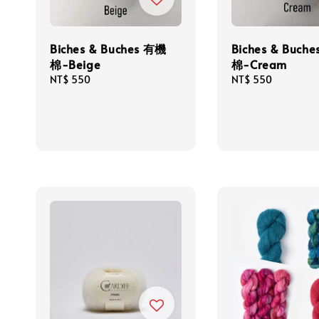
Biches & Buches 有機
Biches & Buch
棉-Beige
棉-Cream
Regular
NT$ 550
Regular
NT$ 550
price
price