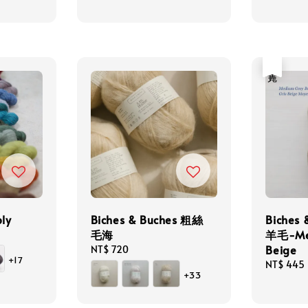
售完
ly
Biches & Buches 粗絲
Biches
毛海
羊毛-Me
Beige
Regular
NT$ 720
+17
price
Regular
NT$ 445
+33
price