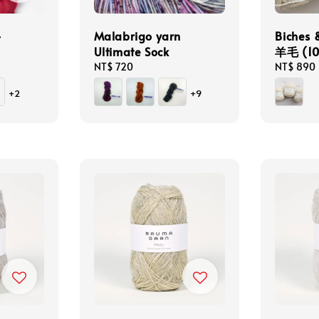
-
Malabrigo yarn
Biches
Ultimate Sock
羊毛 (10
Regular
NT$ 720
Regular
NT$ 890
price
price
+2
+9