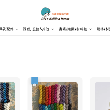
具及配件
課程, 服務&其他
書籍/織圖/材料包
規格/材
優惠