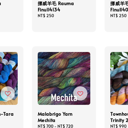
a
挪威羊毛 Rauma
挪威羊毛
Finull4134
Finull4
Regular
NT$ 250
Regular
NT$ 250
price
price
n-Tara
Malabrigo Yarn
Townho
Mechita
Trinity 
Regular
NT$ 700
-
NT$ 720
Regular
NT$ 990