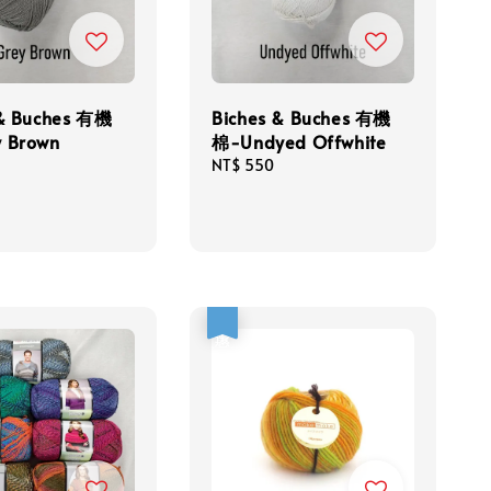
 & Buches 有機
Biches & Buches 有機
 Brown
棉-Undyed Offwhite
Regular
NT$ 550
price
優惠