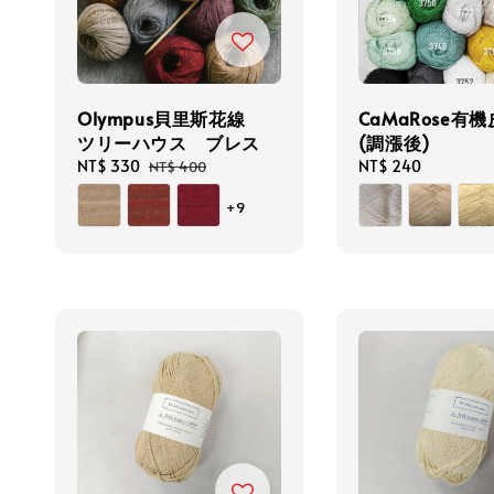
Olympus貝里斯花線
CaMaRose有
ツリーハウス ブレス
(調漲後)
Sale
NT$ 330
Regular
Regular
NT$ 240
NT$ 400
price
price
price
+9