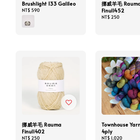
Brushlight 133 Galileo
挪威羊毛 Raum
Finull452
Regular
NT$ 590
price
Regular
NT$ 250
price
挪威羊毛 Rauma
Townhouse Yar
Finull402
4ply
Regular
NT$ 250
Regular
NT$ 1,020