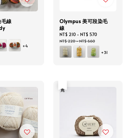
染毛線
Olympus 美可段染毛
dy
線
Sale
NT$ 210
-
NT$ 570
Regular
price
price
NT$ 220
-
NT$ 660
+4
+31
售完