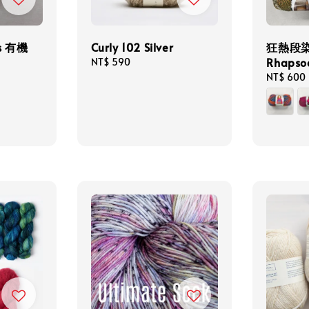
es 有機
Curly 102 Silver
狂熱段
Rhapso
Regular
NT$ 590
price
Regular
NT$ 600
price