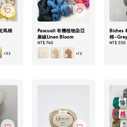
機皮馬棉
Pascuali 有機植物染亞
Biches
麻線Linen Bloom
棉-Grey
Regular
NT$ 740
Regular
NT$ 550
price
price
+32
+12