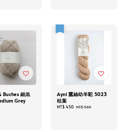
優惠
 & Buches 細羔
Ayni 蠶絲幼羊駝 5023
dium Grey
枯葉
Sale
NT$ 450
Regular
NT$ 560
price
price