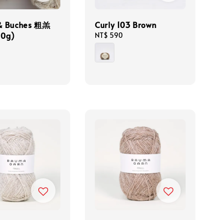
 & Buches 粗羔
Curly 103 Brown
0g)
Regular
NT$ 590
price