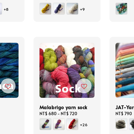
price
price
+8
+9
Malabrigo yarn sock
JAT-Yar
Regular
NT$ 680
-
NT$ 720
Regular
NT$ 790
price
price
+26