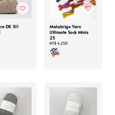
re DK 511
Malabrigo Yarn
N
Ultimate Sock Minis
25
Regular
NT$ 4,250
price