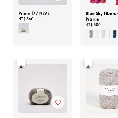
Prime 177 NEVE
Blue Sky Fibers
Prairie
Regular
NT$ 660
price
Regular
NT$ 500
price
售完
售完