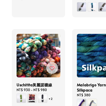
price
price
Uschitita美麗諾襪線
Malabrigo Yarn
Silkpaca
Regular
NT$ 930
-
NT$ 980
price
Regular
NT$ 380
+2
price