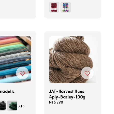
price
nadelic
JAT-Harvest Hues
4ply-Barley-100g
Regular
NT$ 790
+15
price