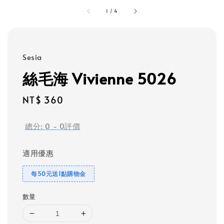
1
/
4
Sesia
絲毛海 Vivienne 5026
Regular
NT$ 360
price
總分:
0
-
0
評價
適用優惠
每50元送1點購物金
數量