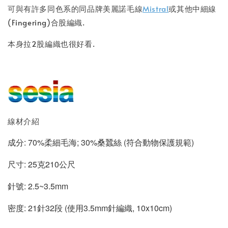
可與有許多同色系的
同品牌美麗諾毛線
Mistral
或其他中細線
(Fingering)合
股編織.
本身拉2股編織也很好看.
線材介紹
成分: 70%柔細毛海; 30%桑蠶絲 (符合動物保護規範)
尺寸: 25克210公尺
針號: 2.5~3.5mm
密度: 21針32段 (使用3.5mm針編織, 10x10cm)