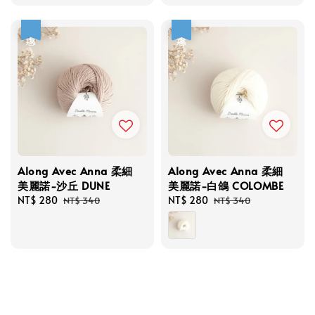
優惠
優惠
Along Avec Anna 柔細
Along Avec Anna 柔細
美麗諾-沙丘 DUNE
美麗諾-白鴿 COLOMBE
Sale
NT$ 280
Regular
Sale
NT$ 280
Regular
NT$ 340
NT$ 340
price
price
price
price