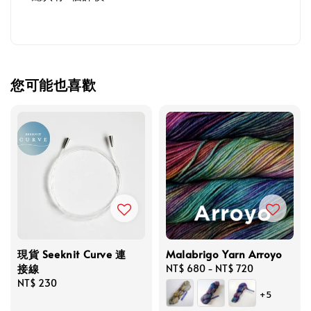
您可能也喜歡
現貨 Seeknit Curve 連
Malabrigo Yarn Arroyo
接線
Regular
NT$ 680
-
NT$ 720
Regular
NT$ 230
price
+5
price