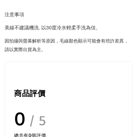
注意事項
美線不建議機洗. 以30度冷水輕柔手洗為佳
。
因拍攝與螢幕解析等原因，毛線顏色顯示可能會有些許差異，
請以實際出貨為主。
商品評價
0
/ 5
總共有
0
個評價