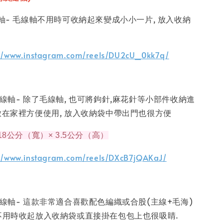
線軸- 毛線軸不用時可收納起來變成小小一片, 放入收納
://www.instagram.com/reels/DU2cU_0kk7q/
毛線軸- 除了毛線軸, 也可將鉤針,麻花針等小部件收納進
放在家裡方便使用, 放入收納袋中帶出門也很方便
18公分（寬）× 3.5公分（高）
://www.instagram.com/reels/DXcB7jQAKaJ/
毛線軸- 這款非常適合喜歡配色編織或合股(主線+毛海)
 不用時收起放入收納袋或直接掛在包包上也很吸睛.