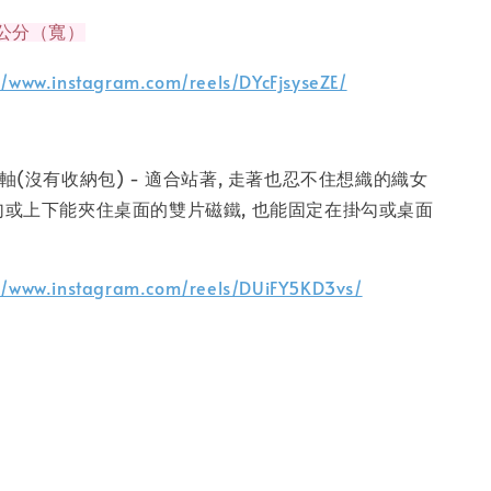
8公分（寬）
//www.instagram.com/reels/DYcFjsyseZE/
線軸(沒有收納包) - 適合站著, 走著也忍不住想織的織女
勾或上下能夾住桌面的雙片磁鐵, 也能固定在掛勾或桌面
://www.instagram.com/reels/DUiFY5KD3vs/