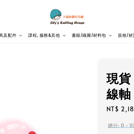
具及配件
課程, 服務&其他
書籍/織圖/材料包
規格/材
現貨 S
線軸
Regular
NT$ 2,1
price
總分:
0
-
0