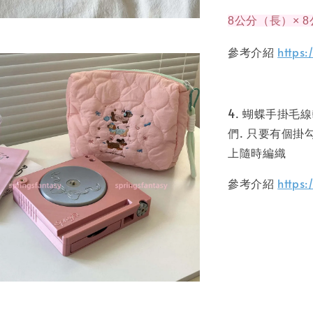
8公分（長）× 
參考介紹
https:
4. 蝴蝶手掛毛
們. 只要有個掛
上隨時編織
參考介紹
https