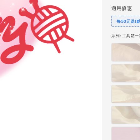
適用優惠
每50元送1
系列
: 工具箱