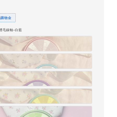
點購物金
一體毛線軸-白藍