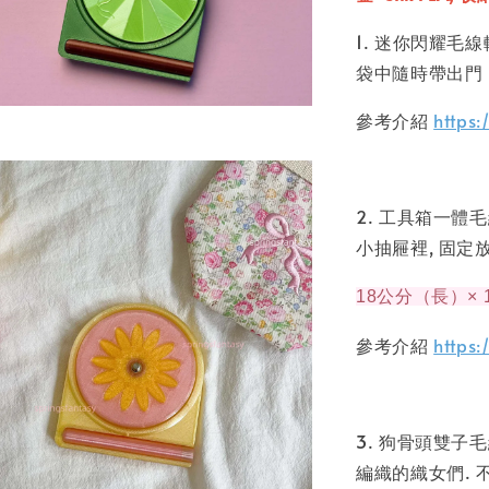
1. 迷你閃耀毛
袋中隨時帶出門
參考介紹
https
2. 工具箱一體
小抽屜裡, 固定
18公分（長）× 
參考介紹
https
3. 狗骨頭雙子
編織的織女們.