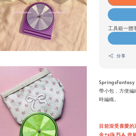
工具箱一體毛
分享
SpringsFa
帶小包，方便編
時編織。
目前深受喜愛的系
金+silk PLA,