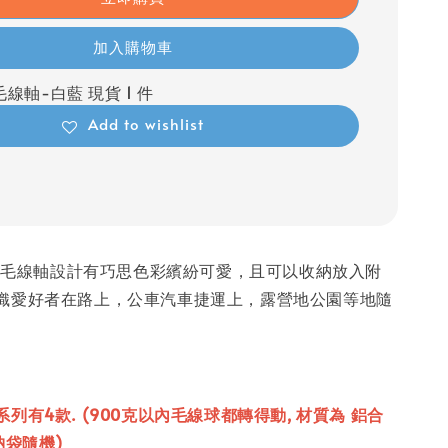
加入購物車
線軸-白藍 現貨 1 件
Add to wishlist
ntasy 毛線軸設計有巧思色彩繽紛可愛，且可以收納放入附
織愛好者在路上，公車汽車捷運上，露營地公園等地隨
列有4款. (900克以內毛線球都轉得動, 材質為 鋁合
 收納袋隨機)