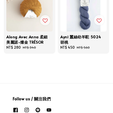
Along Avec Anna 柔細
Ayni 蠶絲幼羊駝 5024
美麗諾-燦金 TRÉSOR
胡桃
Sale
NT$ 280
Regular
Sale
NT$ 450
Regular
NT$ 340
NT$ 560
price
price
price
price
Follow us / 關注我們