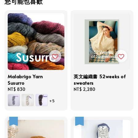
您可能也喜歡
Malabrigo Yarn
英文編織書 52weeks of
Susurro
sweaters
Regular
NT$ 830
Regular
NT$ 2,280
price
price
+5
優惠
優惠