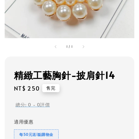
1
/
1
精緻工藝胸針-披肩針14
Regular
NT$ 250
售完
price
總分:
0
-
0
評價
適用優惠
每50元送1點購物金