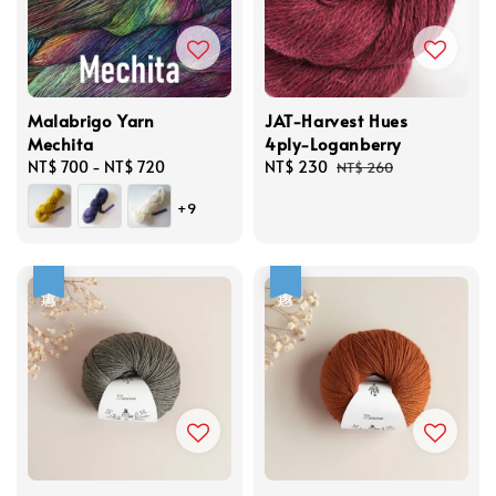
Malabrigo Yarn
JAT-Harvest Hues
Mechita
4ply-Loganberry
Regular
NT$ 700
-
NT$ 720
Sale
NT$ 230
Regular
NT$ 260
price
price
price
+9
優惠
優惠