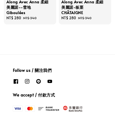
Along Avec Anna 柔細
Along Avec Anna 柔細
美麗諾--雪地
美麗諾-板栗
Giboulées
CHÂTAIGNE
Sale
NT$ 280
Regular
Sale
NT$ 280
Regular
NT$ 340
NT$ 340
price
price
price
price
Follow us / 關注我們
We accept / 付款方式