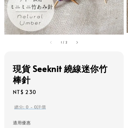
1
/
2
現貨 Seeknit 繞線迷你竹
棒針
Regular
NT$ 230
price
總分:
0
-
0
評價
適用優惠