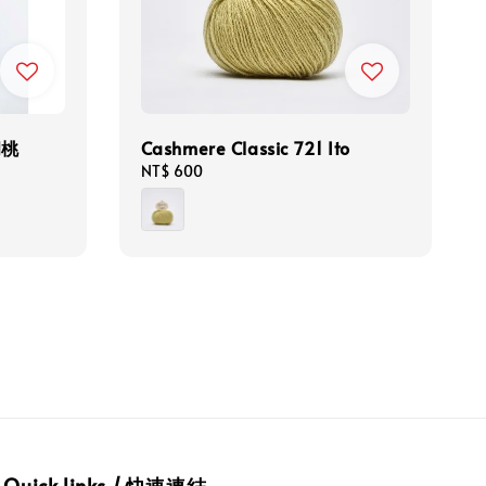
胡桃
Cashmere Classic 721 Ito
Regular
NT$ 600
price
Quick links / 快速連結