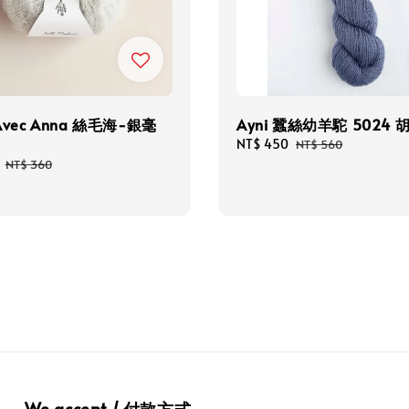
 Avec Anna 絲毛海-銀毫
Ayni 蠶絲幼羊駝 5024 
Sale
NT$ 450
Regular
NT$ 560
price
price
Regular
NT$ 360
price
We accept / 付款方式