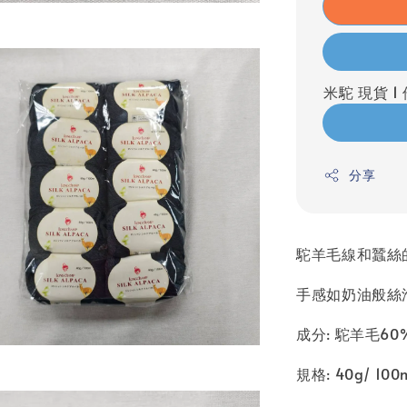
米駝 現貨 1
分享
駝羊毛線和蠶絲
手感如奶油般絲滑
成分: 駝羊毛60
規格: 40g/ 100