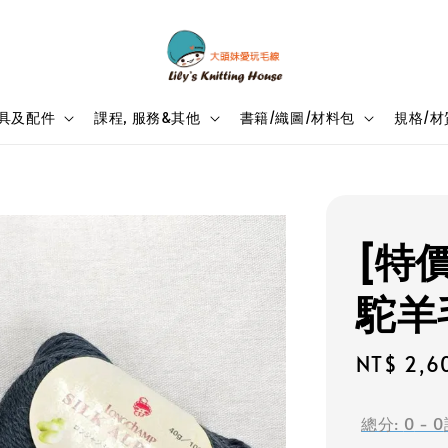
具及配件
課程, 服務&其他
書籍/織圖/材料包
規格/材
[特價]
駝羊
Sale
NT$ 2,6
price
總分:
0
-
0