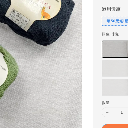
適用優惠
每50元送1
顏色
: 米駝
數量