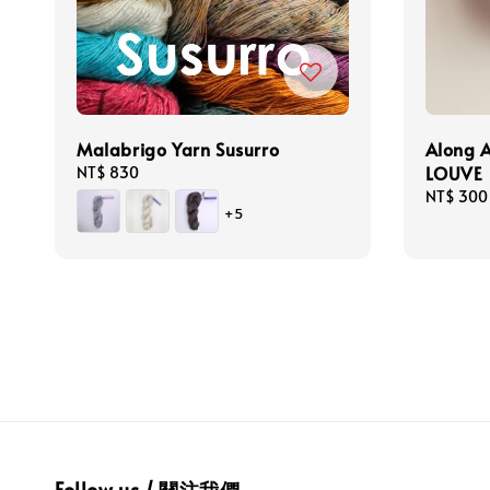
Malabrigo Yarn Susurro
Along
LOUVE
Regular
NT$ 830
price
Sale
NT$ 300
+5
price
Follow us / 關注我們