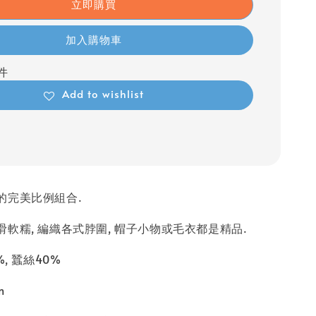
立即購買
加入購物車
 件
Add to wishlist
的完美比例組合.
軟糯, 編織各式脖圍, 帽子小物或毛衣都是精品.
%, 蠶絲40%
m