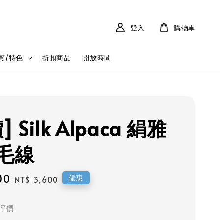
登入
購物車
質/特色
折扣商品
開放時間
 Silk Alpaca 絹雅
毛線
00
Regular
優惠
NT$ 3,600
price
評價