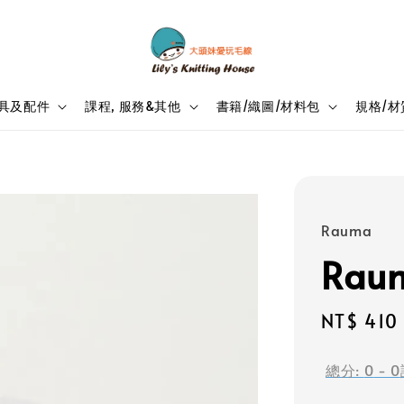
具及配件
課程, 服務&其他
書籍/織圖/材料包
規格/材
Rauma
Raum
Regular
NT$ 410
price
總分:
0
-
0