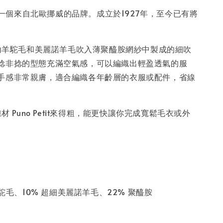
rn，一個來自北歐挪威的品牌。成立於1927年，至今已有將
柔軟幼羊駝毛和美麗諾羊毛吹入薄聚醯胺網紗中製成的細吹
捻非捻的型態充滿空氣感，可以編織出輕盈透氣的服
手感非常親膚，適合編織各年齡層的衣服或配件，省線
線材 Puno Petit來得粗，能更快讓你完成寬鬆毛衣或外
羊駝毛、10% 超細美麗諾羊毛、22% 聚醯胺