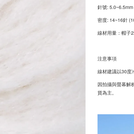
針號: 5.0~6.5mm
密度: 14~16針 (
線材用量：帽子2
注意事項
線材建議以30
因拍攝與螢幕解
貨為主。