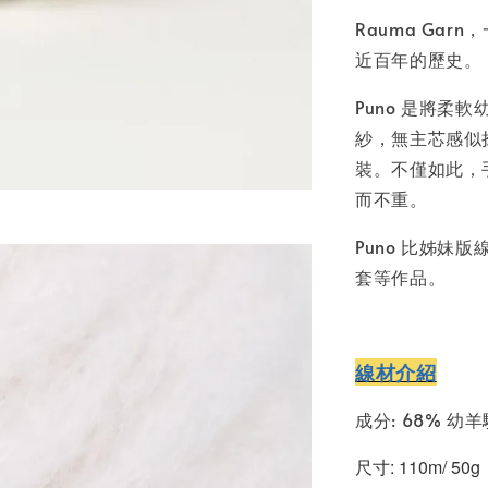
Rauma Ga
近百年的歷史。
Puno 是將
紗，無主芯感似
裝。不僅如此，
而不重。
Puno 比姊妹版
套等作品。
線材介紹
成分: 68% 幼
尺寸: 110m/ 50g