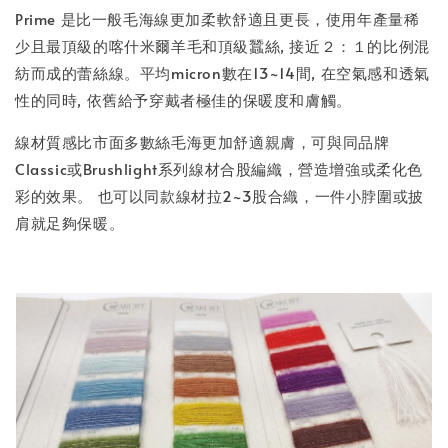
Prime 是比一般毛海線更加柔軟舒適且更長，使用年產量稀
少且最頂級的喀什米爾羊毛和頂級蠶絲, 接近２：１的比例混
紡而成的蕾絲線。平均micron數在13~14間, 在空氣感和透氣
性的同時, 依舊給予穿戴者極佳的保暖度和膚觸。
線材質感比市面多數絲毛海更加舒適親膚，可與同品牌
Classic或Brushlight系列線材合股編織，營造增強或柔化色
彩的效果。 也可以同款線材拉2~3股合織，一件小脖圍或披
肩就足夠保暖。