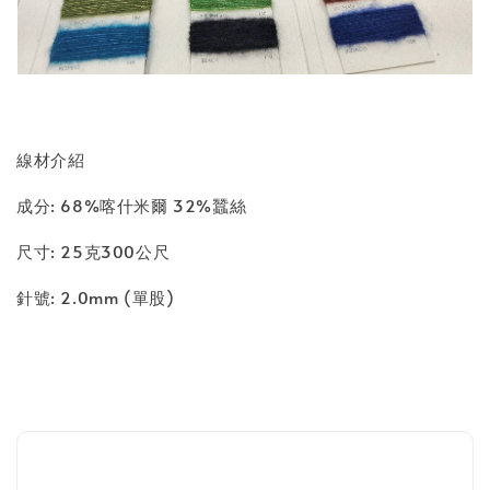
線材介紹
成分: 68%喀什米爾 32%蠶絲
尺寸: 25克300公尺
針號: 2.0mm (單股)