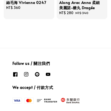
絲毛海 Vivienne 0247
Along Avec Anna 柔細
美麗諾-糖丸 Dragée
Regular
NT$ 360
price
Sale
NT$ 280
Regular
NT$ 340
price
price
Follow us / 關注我們
We accept / 付款方式