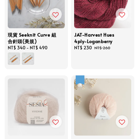
現貨 Seeknit Curve 組
JAT-Harvest Hues
合針頭(美規)
4ply-Loganberry
Regular
NT$ 340
-
NT$ 490
Sale
NT$ 230
Regular
NT$ 260
price
price
price
優惠