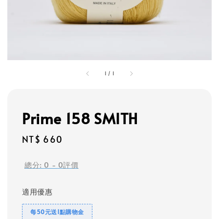
1
/
1
Prime 158 SMITH
Regular
NT$ 660
price
總分:
0
-
0
評價
適用優惠
每50元送1點購物金