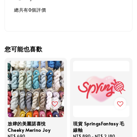
總共有
0
個評價
您可能也喜歡
放肆的美麗諾喜悅
現貨 SpringsFantasy 毛
Cheeky Merino Joy
線軸
Regular
NT$ 690
Regular
NT$ 890
-
NT$ 2,180