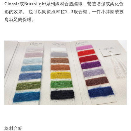
Classic或Brushlight系列線材合股編織，營造增強或柔化色
彩的效果。 也可以同款線材拉2~3股合織，一件小脖圍或披
肩就足夠保暖。
線材介紹