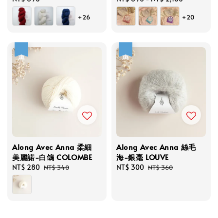
price
price
+26
+20
優惠
優惠
Along Avec Anna 柔細
Along Avec Anna 絲毛
美麗諾-白鴿 COLOMBE
海-銀毫 LOUVE
Sale
NT$ 280
Regular
Sale
NT$ 300
Regular
NT$ 340
NT$ 360
price
price
price
price