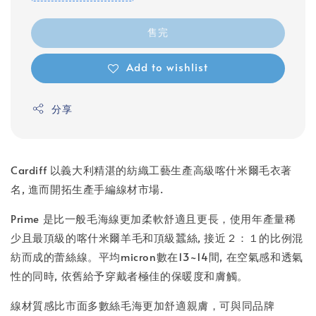
售完
Add to wishlist
分享
Cardiff 以義大利精湛的紡織工藝生產高級喀什米爾毛衣著
名, 進而開拓生產手編線材市場.
Prime 是比一般毛海線更加柔軟舒適且更長，使用年產量稀
少且最頂級的喀什米爾羊毛和頂級蠶絲, 接近２：１的比例混
紡而成的蕾絲線。平均micron數在13~14間, 在空氣感和透氣
性的同時, 依舊給予穿戴者極佳的保暖度和膚觸。
線材質感比市面多數絲毛海更加舒適親膚，可與同品牌