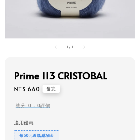
1
/
1
Prime 113 CRISTOBAL
Regular
NT$ 660
售完
price
總分:
0
-
0
評價
適用優惠
每50元送1點購物金