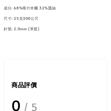
成分: 68%喀什米爾 32%蠶絲
尺寸: 25克300公尺
針號: 2.0mm (單股)
商品評價
0
/ 5