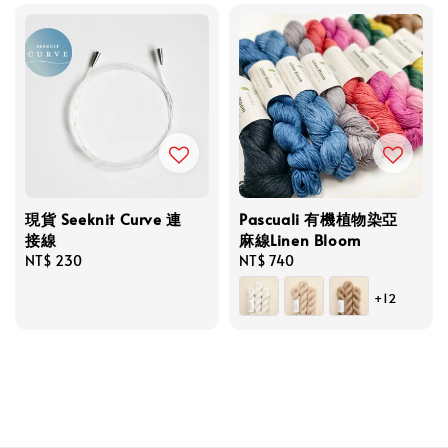
現貨 Seeknit Curve 連
Pascuali 有機植物染亞
接線
麻線Linen Bloom
Regular
NT$ 230
Regular
NT$ 740
price
price
+12