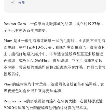
分享
Rauma Garn，一個來自北歐挪威的品牌。成立於1927年，
至今已有將近百年的歷史。
Plum 是比一般毛海線還略細一些的毛海線，比多數市售毛海
線更細，平均1克有10公尺長，和略粗主線併織也不會喧賓奪
主，能很好地融入織片中。非常適合雙股織甚至更多股相近
色編織，或與同品牌的Finull 搭配編織。它的毛海非常柔軟
不刺癢，雲朵般的觸感即使拉2股織也不會炸毛，作品也非常
輕暖省線。
Plum的線材色彩非常柔美，隨選兩色合股都能有協調感，實
際視覺色彩會比照片來得更加柔和。
Rauma Garn的多數經銷商遍布在歐美大陸，在距離挪威近
9000公里遠的台灣能編織他們的線材真的很幸福。