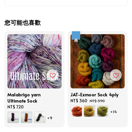
您可能也喜歡
優惠
Malabrigo yarn
JAT-Exmoor Sock 4ply
Ultimate Sock
Sale
NT$ 360
Regular
NT$ 390
Regular
NT$ 720
price
price
+14
price
+9