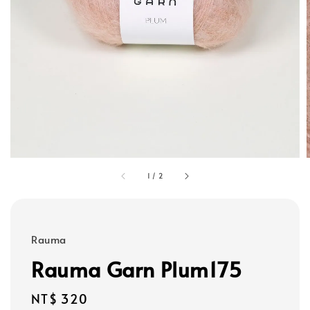
1
/
2
Rauma
Rauma Garn Plum175
Regular
NT$ 320