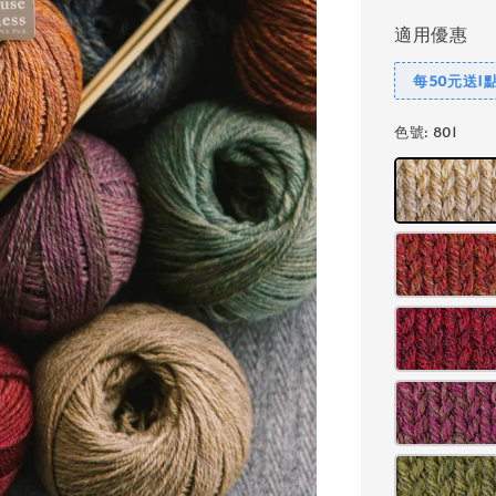
適用優惠
每50元送1
色號
: 801