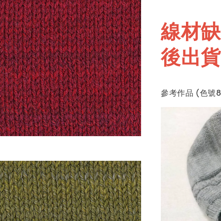
線材缺
後出貨
參考作品 (色號80