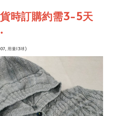
貨時訂購約需3-5天
.
7, 用量13球)