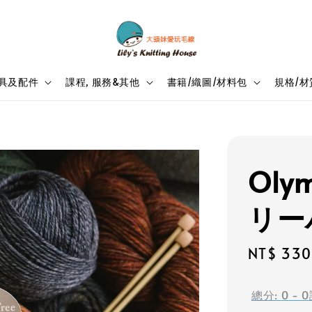
具及配件
課程, 服務&其他
書籍/織圖/材料包
規格/材
Oly
リー
Sale
NT$ 330
price
總分:
0
-
0