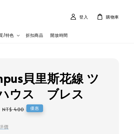
登入
購物車
質/特色
折扣商品
開放時間
mpus貝里斯花線 ツ
ハウス ブレス
Regular
優惠
NT$ 400
price
評價