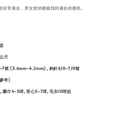
都非常適合，男女老幼都能找到適合的顏色。
麗諾
9公尺
號 (3.6mm~4.2mm) , 鉤針6/0~7/0號
(參考)
, 圍巾4~5球, 背心5~7球, 毛衣10球起