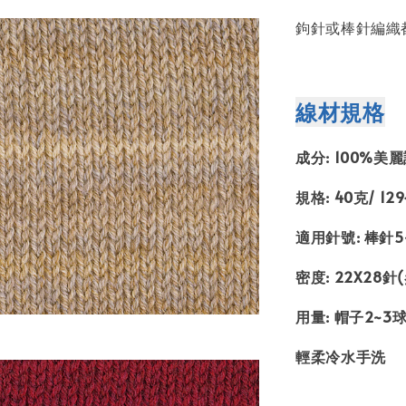
鉤針或棒針編織
線材規格
成分: 100%美
規格: 40克/ 12
適用針號: 棒針5~7
密度: 22X28針
用量: 帽子2~3球
輕柔冷水手洗