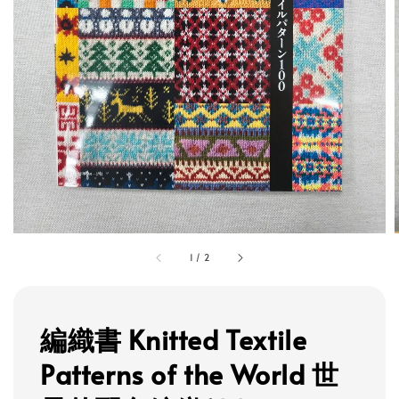
1
/
2
編織書 Knitted Textile
Patterns of the World 世