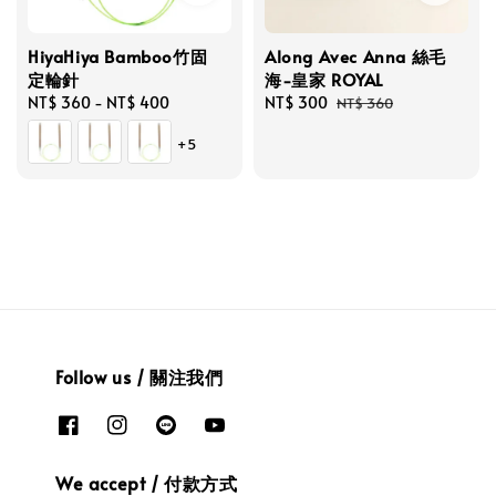
HiyaHiya Bamboo竹固
Along Avec Anna 絲毛
定輪針
海-皇家 ROYAL
Regular
NT$ 360
-
NT$ 400
Sale
NT$ 300
Regular
NT$ 360
price
price
price
+5
Follow us / 關注我們
We accept / 付款方式