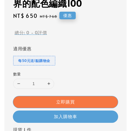
界的配色編織100
Sale
NT$ 650
Regular
優惠
NT$ 768
price
price
總分:
0
-
0
評價
適用優惠
每50元送1點購物金
數量
立即購買
加入購物車
現貨 1 件