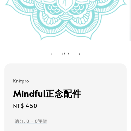
1
/
17
Knitpro
Mindful正念配件
Regular
NT$ 450
price
總分:
0
-
0
評價