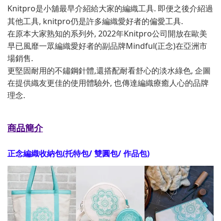
Knitpro是小舖最早介紹給大家的編織工具. 即便之後介紹過
其他工具, knitpro仍是許多編織愛好者的偏愛工具.
在原本大家熟知的系列外, 2022年Knitpro公司開放在歐美
早已風靡一眾編織愛好者的副品牌Mindful(正念)在亞洲市
場銷售.
更堅固耐用的不鏽鋼針體,還搭配耐看舒心的淡水綠色, 企圖
在提供織友更佳的使用體驗外, 也傳達編織療癒人心的品牌
理念.
商品簡介
正念編織收納包(托特包/ 雙圓包/ 作品包)