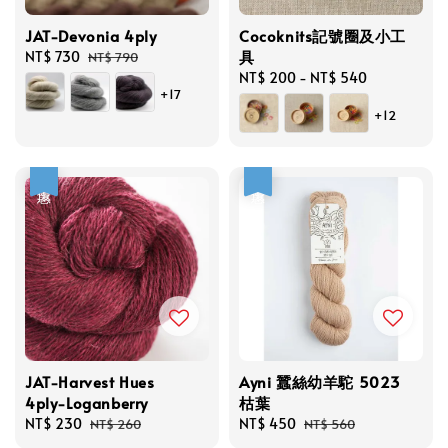
JAT-Devonia 4ply
Cocoknits記號圈及小工
具
Sale
NT$ 730
Regular
NT$ 790
price
price
Regular
NT$ 200
-
NT$ 540
+17
price
+12
優惠
優惠
JAT-Harvest Hues
Ayni 蠶絲幼羊駝 5023
4ply-Loganberry
枯葉
Sale
NT$ 230
Regular
Sale
NT$ 450
Regular
NT$ 260
NT$ 560
price
price
price
price