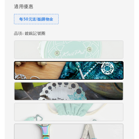
適用優惠
每50元送1點購物金
品項
: 鍍銀記號圈