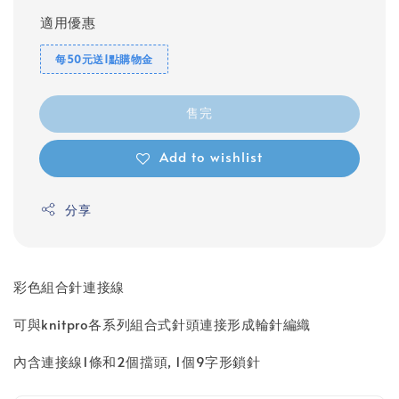
適用優惠
每50元送1點購物金
售完
Add to wishlist
分享
彩色組合針連接線
可與knitpro各系列組合式針頭連接形成輪針編織
內含連接線1條和2個擋頭, 1個9字形鎖針