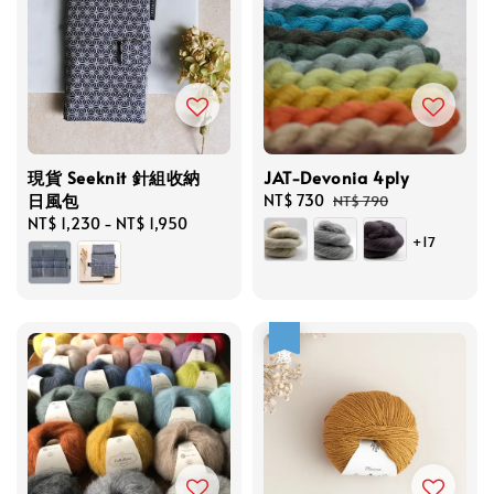
現貨 Seeknit 針組收納
JAT-Devonia 4ply
日風包
Sale
NT$ 730
Regular
NT$ 790
Regular
NT$ 1,230
-
NT$ 1,950
price
price
+17
price
優惠