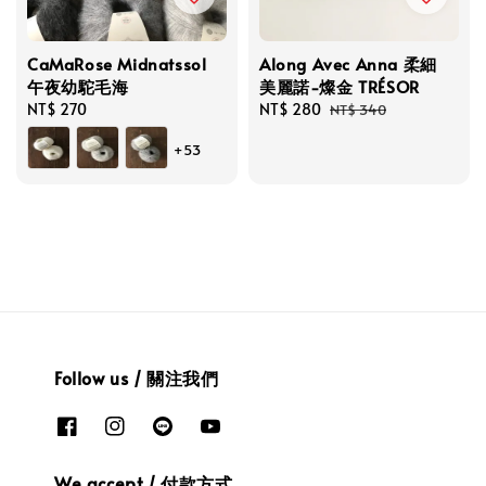
CaMaRose Midnatssol
Along Avec Anna 柔細
午夜幼駝毛海
美麗諾-燦金 TRÉSOR
Regular
NT$ 270
Sale
NT$ 280
Regular
NT$ 340
price
price
price
+53
Follow us / 關注我們
We accept / 付款方式