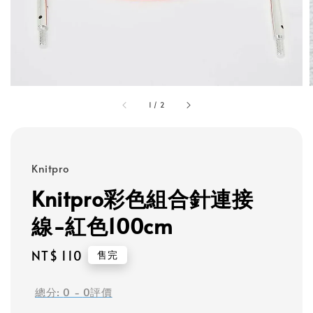
1
/
2
Knitpro
Knitpro彩色組合針連接
線-紅色100cm
Regular
NT$ 110
售完
price
總分:
0
-
0
評價