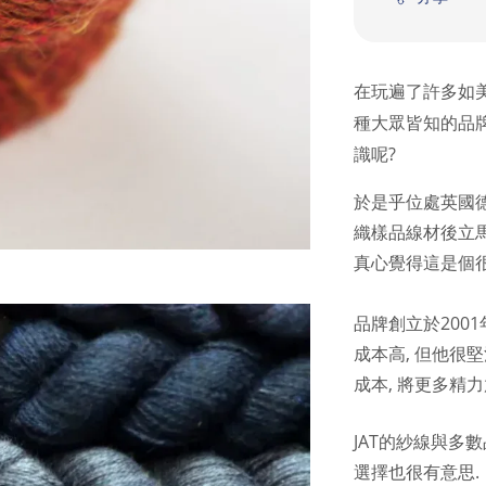
在玩遍了許多如美麗
種大眾皆知的品
識呢?
於是乎位處英國德文郡
織樣品線材後立馬
真心覺得這是個
品牌創立於2001
成本高, 但他很
成本, 將更多精
JAT的紗線與多
選擇也很有意思.