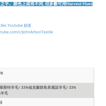
tiles 之手。顏色上或有不同, 但多數可用Harvest Hues
xtiles Youtube 頻道
utube.com/c/JohnArbonTextile
5g
面萊斯特羊毛/ 33%福克蘭群島美麗諾羊毛/ 33%
es羊毛
 段