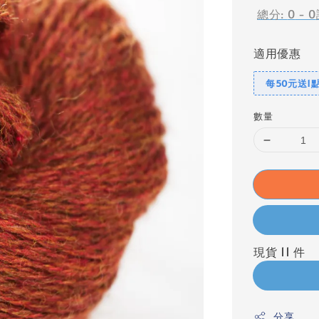
總分:
0
-
0
適用優惠
每50元送1
數量
現貨 11 件
分享