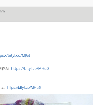
5mm
ps://bityl.co/MJGt
 系列作品
https://bityl.co/MHu0
e hat
https://bityl.co/MHu5