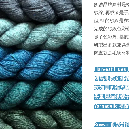
多數品牌線材是
紗線, 再或者是
但JAT的紗線是
完成的紗線色彩變
除了色彩外, 基
研製出多款兼具光澤
簡直就是毛紡材料
Harvest 
國當地德文郡養殖
軟如雲的福克
份量是編織襪子
Yarnadelic 
Rowan 前設計師 