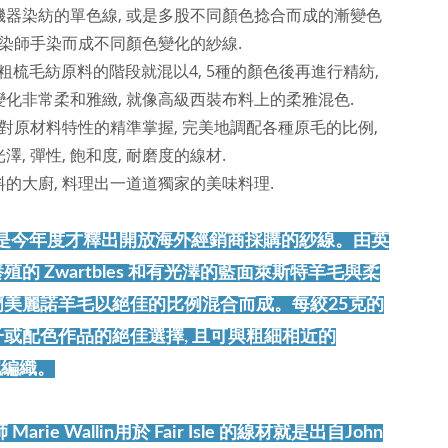
機器染紡的單色線, 或是多股不同顏色捻合而成的漸變色
手染師手染而成不同顏色變化的紗線.
在粗梳毛紡原料的階段就混以4, 5種的顏色後再進行精紡,
化非常柔和雅緻, 就像高級西裝布料上的柔雅混色.
於對原材料特性的精準掌握, 完美地調配各種原毛的比例,
, 彈性, 飽和度, 耐磨度的線材.
的大廚, 料理出一道道獨家的美味料理.
Hues 是今年度才釋出開放海外經銷商採購的紗線。由英
的 Zwartbles 和有光澤的藍面萊斯特羊毛與柔
蘭美麗諾羊毛以絕佳的比例混合而成。每絞25克的
或配色作品的絕佳選擇, 且可與粗細相近的
搭配編織。
Marie Wallin用於 Fair Isle 的線材就是出自John