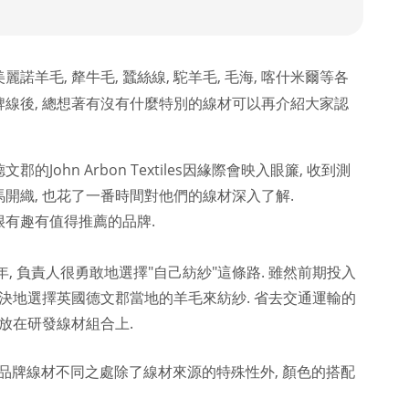
諾羊毛, 犛牛毛, 蠶絲線, 駝羊毛, 毛海, 喀什米爾等各
牌線後, 總想著有沒有什麼特別的線材可以再介紹大家認
的John Arbon Textiles因緣際會映入眼簾, 收到測
開織, 也花了一番時間對他們的線材深入了解.
很有趣有值得推薦的品牌.
年, 負責人很勇敢地選擇"自己紡紗"這條路. 雖然前期投入
堅決地選擇英國德文郡當地的羊毛來紡紗. 省去交通運輸的
力放在研發線材組合上.
數品牌線材不同之處除了線材來源的特殊性外, 顏色的搭配