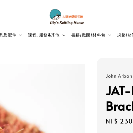
具及配件
課程, 服務&其他
書籍/織圖/材料包
規格/材
John Arbon 
JAT-
Brac
Sale
NT$ 230
price