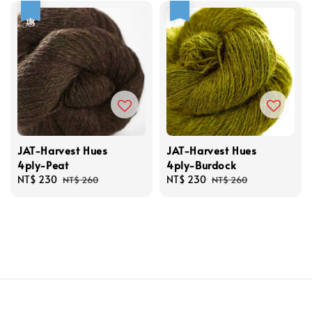
優惠
優惠
JAT-Harvest Hues
JAT-Harvest Hues
4ply-Peat
4ply-Burdock
Sale
NT$ 230
Regular
Sale
NT$ 230
Regular
NT$ 260
NT$ 260
price
price
price
price