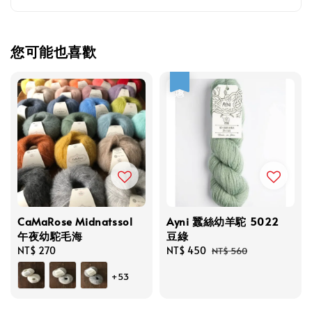
您可能也喜歡
優惠
CaMaRose Midnatssol
Ayni 蠶絲幼羊駝 5022
午夜幼駝毛海
豆綠
Regular
NT$ 270
Sale
NT$ 450
Regular
NT$ 560
price
price
price
+53