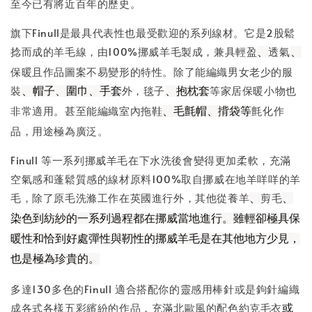
至今已有將近百年的歷史。
旗下Finull是最具代表性也最受歡迎的系列線材。它是2股鬆
捻而成的羊毛線，由100%挪威羊毛製成，兼具輕盈
透氣
、
、
保暖且作品圖案不易變形的特性。除了能編織男女老少的服
裝
外，毯子
等家居保暖小物也
、帽子、圍巾、手套
、抱枕套
非常適用。甚至能編織室內拖鞋
氈化作
、毛氈帽、揹袋等
品，用途極為廣泛。
Finull 等一系列挪威羊毛在下水洗後會變得更加柔軟，充滿
空氣感和蓬鬆質感的線材原料100%取自挪威在地羊咩咩的羊
毛，除了原毛洗滌工作在英國進行外，其他從養羊
剪毛
、
、
染色到紡紗的一系列過程都在挪威當地進行。雖輕卻極具保
暖性和恰到好處彈性與靭性的挪威羊毛是在其他地方少見，
也是極為珍貴的。
多達130多色的Finull 適合搭配你的靈感用棒針或是鉤針編織
成各式各樣五彩繽紛的作品，充滿北歐風的配色約克毛衣
或