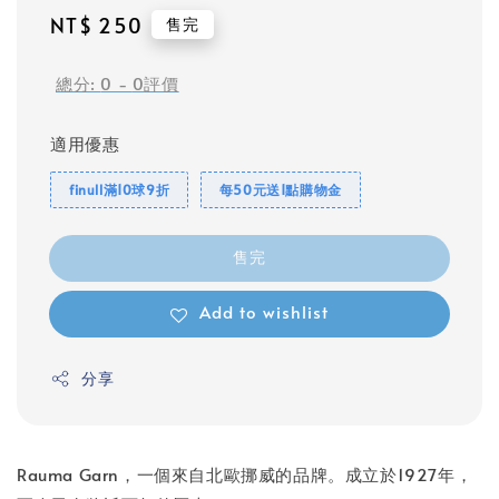
Regular
NT$ 250
售完
price
總分:
0
-
0
評價
適用優惠
finull滿10球9折
每50元送1點購物金
售完
Add to wishlist
分享
Rauma Garn，一個來自北歐挪威的品牌。成立於1927年，