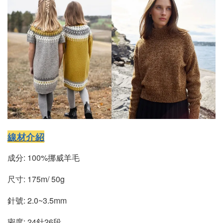
線材介紹
成分: 100%挪威羊毛
尺寸: 175m/ 50g
針號: 2.0~3.5mm
密度: 24針26段