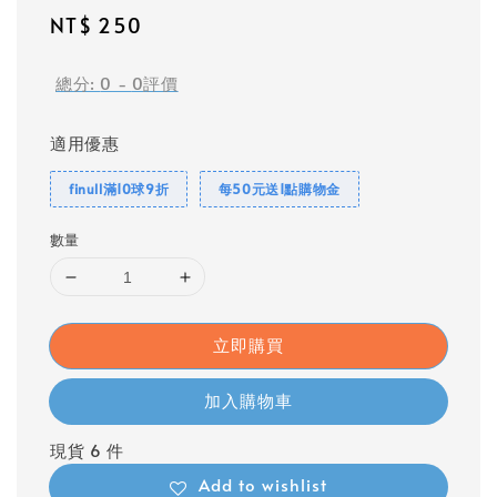
Regular
NT$ 250
price
總分:
0
-
0
評價
適用優惠
finull滿10球9折
每50元送1點購物金
數量
立即購買
加入購物車
現貨 6 件
Add to wishlist