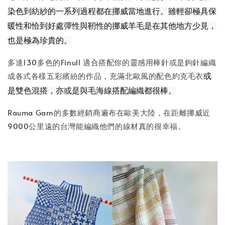
染色到紡紗的一系列過程都在挪威當地進行。雖輕卻極具保
暖性和恰到好處彈性與靭性的挪威羊毛是在其他地方少見，
也是極為珍貴的。
多達130多色的Finull 適合搭配你的靈感用棒針或是鉤針編織
成各式各樣五彩繽紛的作品，充滿北歐風的配色約克毛衣
或
是雙色混搭，亦或是與毛海線搭配編織都很棒。
Rauma Garn的多數經銷商遍布在歐美大陸，在距離挪威近
9000公里遠的台灣能編織他們的線材真的很幸福。