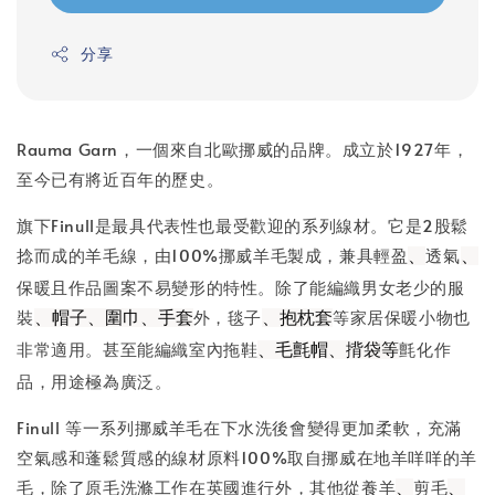
分享
Rauma Garn，一個來自北歐挪威的品牌。成立於1927年，
至今已有將近百年的歷史。
旗下Finull是最具代表性也最受歡迎的系列線材。它是2股鬆
捻而成的羊毛線，由100%挪威羊毛製成，兼具輕盈
透氣
、
、
保暖且作品圖案不易變形的特性。除了能編織男女老少的服
裝
外，毯子
等家居保暖小物也
、帽子、圍巾、手套
、抱枕套
非常適用。甚至能編織室內拖鞋
氈化作
、毛氈帽、揹袋等
品，用途極為廣泛。
Finull 等一系列挪威羊毛在下水洗後會變得更加柔軟，充滿
空氣感和蓬鬆質感的線材原料100%取自挪威在地羊咩咩的羊
毛，除了原毛洗滌工作在英國進行外，其他從養羊
剪毛
、
、