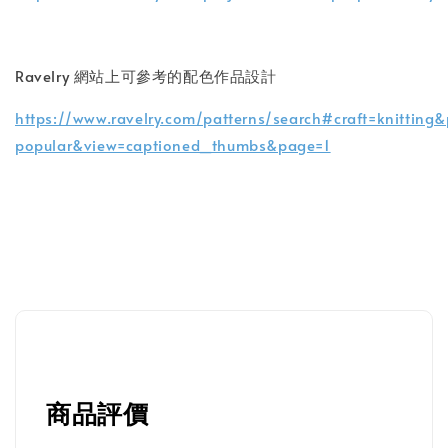
Ravelry 網站上可參考的配色作品設計
https://www.ravelry.com/patterns/search#craft=knitting
popular&view=captioned_thumbs&page=1
商品評價