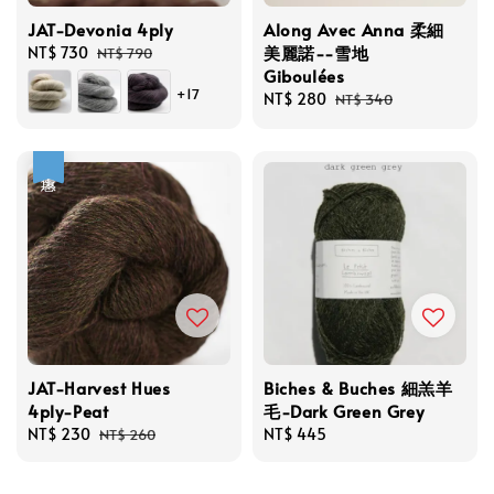
JAT-Devonia 4ply
Along Avec Anna 柔細
美麗諾--雪地
Sale
NT$ 730
Regular
NT$ 790
Giboulées
price
price
+17
Sale
NT$ 280
Regular
NT$ 340
price
price
優惠
JAT-Harvest Hues
Biches & Buches 細羔羊
4ply-Peat
毛-Dark Green Grey
Sale
NT$ 230
Regular
Regular
NT$ 445
NT$ 260
price
price
price