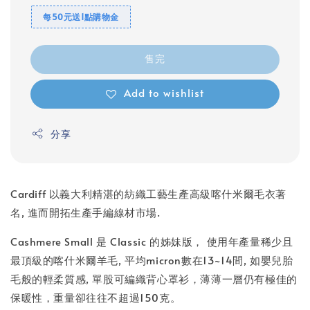
每50元送1點購物金
售完
Add to wishlist
分享
Cardiff 以義大利精湛的紡織工藝生產高級喀什米爾毛衣著
名, 進而開拓生產手編線材市場.
Cashmere Small 是 Classic 的姊妹版， 使用年產量稀少且
最頂級的喀什米爾羊毛, 平均micron數在13~14間, 如嬰兒胎
毛般的輕柔質感, 單股可編織背心罩衫，薄薄一層仍有極佳的
保暖性，重量卻往往不超過150克。