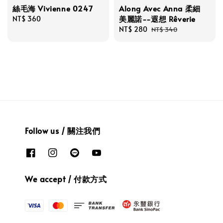
絲毛海 Vivienne 0247
Along Avec Anna 柔細
美麗諾--遐想 Rêverie
Regular
NT$ 360
price
Sale
NT$ 280
Regular
NT$ 340
price
price
Follow us / 關注我們
We accept / 付款方式