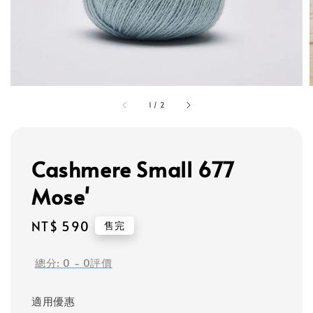
1
/
2
Cashmere Small 677
Mose'
Regular
NT$ 590
售完
price
總分:
0
-
0
評價
適用優惠