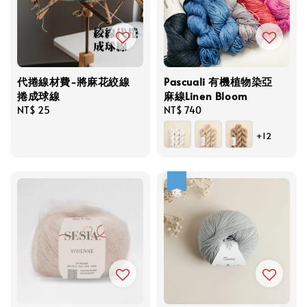
代捲線材費-將麻花絞線
Pascuali 有機植物染亞
捲成球線
麻線Linen Bloom
Regular
NT$ 25
Regular
NT$ 740
price
price
+12
優惠