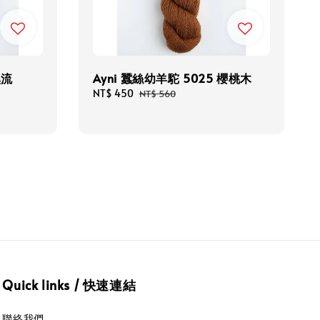
溪流
Ayni 蠶絲幼羊駝 5025 櫻桃木
Sale
NT$ 450
Regular
NT$ 560
price
price
Quick links / 快速連結
聯絡我們