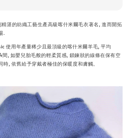
以義大利精湛的紡織工藝生產高級喀什米爾毛衣著名, 進而開拓
場.
Classic 使用年產量稀少且最頂級的喀什米爾羊毛, 平均
3~14間, 如嬰兒胎毛般的輕柔質感, 鎖鍊狀的線條在保有空
同時, 依舊給予穿戴者極佳的保暖度和膚觸。