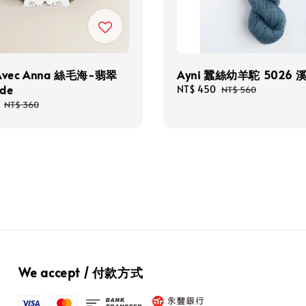
 Avec Anna 絲毛海-翡翠
Ayni 蠶絲幼羊駝 5026 
de
Sale
NT$ 450
Regular
NT$ 560
price
price
Regular
NT$ 360
price
We accept / 付款方式