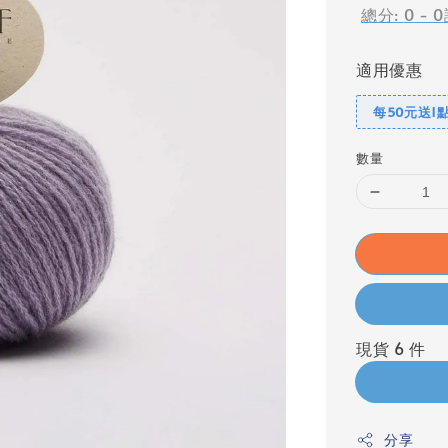
總分:
0
-
0
適用優惠
每50元送1
數量
現貨 6 件
分享