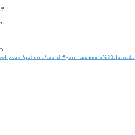
公尺
mm
品
avelry.com/patterns/search#yarn=cashmere%20classic&