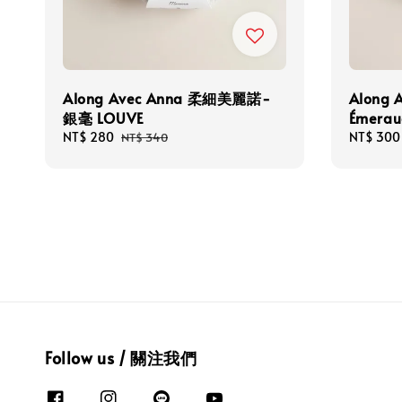
Along Avec Anna 柔細美麗諾-
Along
銀毫 LOUVE
Émerau
Sale
NT$ 280
Regular
Sale
NT$ 300
NT$ 340
price
price
price
Follow us / 關注我們