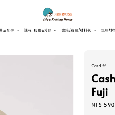
具及配件
課程, 服務&其他
書籍/織圖/材料包
規格/材
Cardiff
Cash
Fuji
Regular
NT$ 590
price