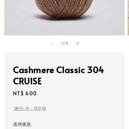
1
/
3
Cashmere Classic 304
CRUISE
Regular
NT$ 600
price
總分:
0
-
0
評價
適用優惠