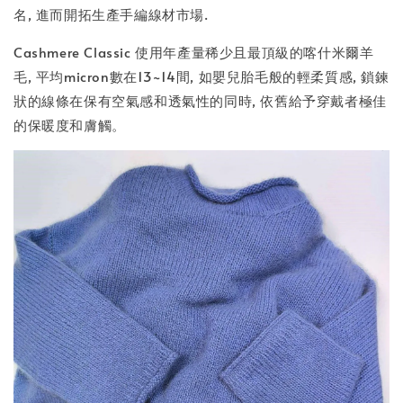
名, 進而開拓生產手編線材市場.
Cashmere Classic 使用年產量稀少且最頂級的喀什米爾羊
毛, 平均micron數在13~14間, 如嬰兒胎毛般的輕柔質感, 鎖鍊
狀的線條在保有空氣感和透氣性的同時, 依舊給予穿戴者極佳
的保暖度和膚觸。