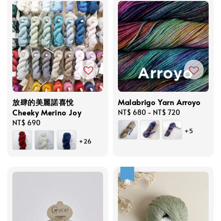
放肆的美麗諾喜悅
Malabrigo Yarn Arroyo
Cheeky Merino Joy
Regular
NT$ 680
-
NT$ 720
Regular
NT$ 690
price
+5
price
+26
優惠