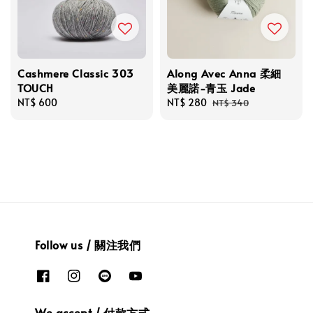
Cashmere Classic 303
Along Avec Anna 柔細
TOUCH
美麗諾-青玉 Jade
Regular
NT$ 600
Sale
NT$ 280
Regular
NT$ 340
price
price
price
Follow us / 關注我們
We accept / 付款方式