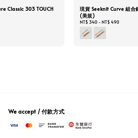
re Classic 303 TOUCH
現貨 Seeknit Curve 組
(美規)
Regular
NT$ 340
-
NT$ 490
price
We accept / 付款方式