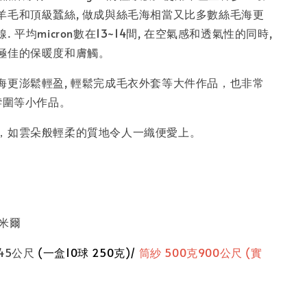
羊毛和頂級蠶絲, 做成與絲毛海相當又比多數絲毛海更
 平均micron數在13~14間, 在空氣感和透氣性的同時,
極佳的保暖度和膚觸。
海更澎鬆輕盈, 輕鬆完成毛衣外套等大件作品，也非常
 脖圍等小作品。
，如雲朵般輕柔的質地令人一織便愛上。
什米爾
克45公尺
(一盒10球 250克)/
筒紗 500克900公尺 (實