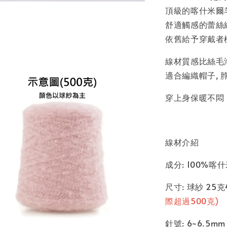
頂級的喀什米爾
舒適觸感的蕾絲線.
依舊給予穿戴者
線材質感比絲毛
適合編織帽子,
穿上身保暖不悶
線材介紹
成分: 100%喀
尺寸: 球紗 25
際超過500克)
針號: 6~6.5mm