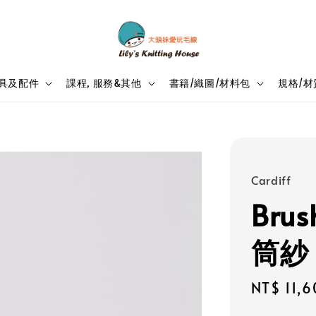
具及配件
課程, 服務&其他
書籍/織圖/材料包
規格/材
Cardiff
Brus
筒紗
Regular
NT$ 11,
price