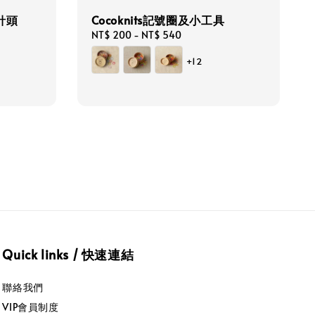
合針頭
Cocoknits記號圈及小工具
Regular
NT$ 200
-
NT$ 540
price
+12
Quick links / 快速連結
聯絡我們
VIP會員制度