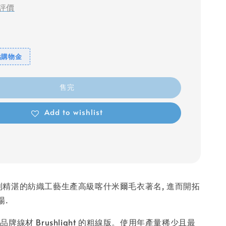
評價
點購物金
售完
Add to wishlist
以義大利精湛的紡織工藝生產高級喀什米爾毛衣著名, 進而開拓
場.
是同品牌線材 Brushlight 的粗線版。使用年產量稀少且最