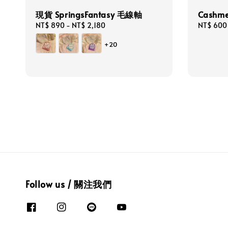
現貨 SpringsFantasy 毛線軸
Cashme
Regular
NT$ 890
-
NT$ 2,180
Regular
NT$ 600
price
price
+20
Follow us / 關注我們