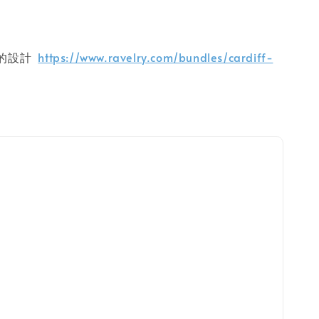
材的設計
https://www.ravelry.com/bundles/cardiff-