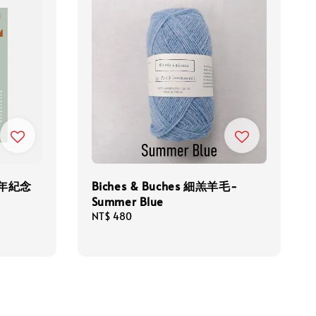
週年紀念
Biches & Buches 細羔羊毛-
Summer Blue
Regular
NT$ 480
price