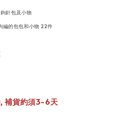
o的鉤針包及小物
ia 鉤編的包包和小物 22件
頁
, 補貨約須3-6天