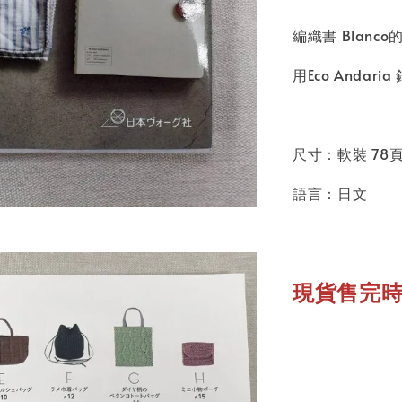
編織書 Blanc
用Eco Andar
尺寸：軟裝 78
語言：日文
現貨售完時