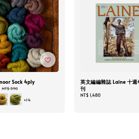
moor Sock 4ply
英文編編雜誌 Laine 十
刊
Regular
NT$ 390
price
Regular
NT$ 1,480
+14
price