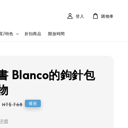
登入
購物車
質/特色
折扣商品
開放時間
 Blanco的鉤針包
物
Regular
優惠
NT$ 768
price
評價