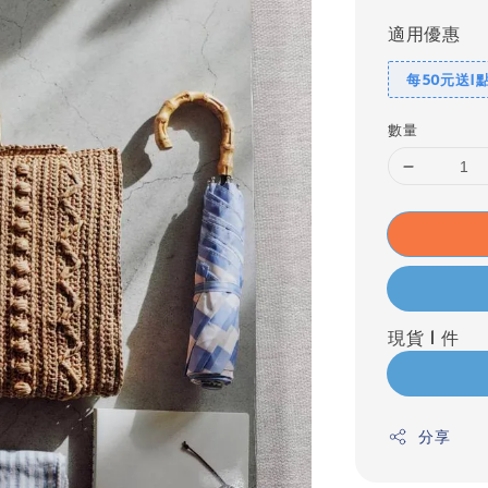
適用優惠
每50元送1
數量
現貨 1 件
分享