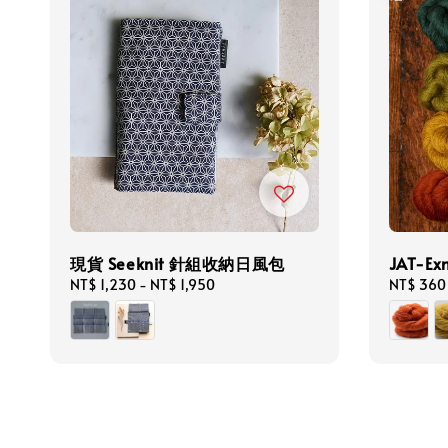
現貨 Seeknit 針組收納日風包
JAT-Ex
Regular
NT$ 1,230
-
NT$ 1,950
Sale
NT$ 360
price
price