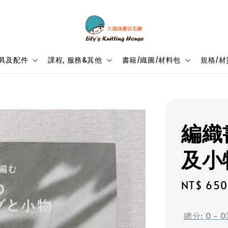
具及配件
課程, 服務&其他
書籍/織圖/材料包
規格/材
編織書
及小
Sale
NT$ 650
price
總分:
0
-
0