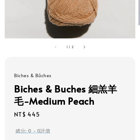
1
/
2
Biches & Bûches
Biches & Buches 細羔羊
毛-Medium Peach
Regular
NT$ 445
price
總分:
0
-
0
評價