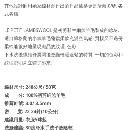
其他設計師用她家線材創作出的作品風格更是活潑多變, 各
式各樣.
LE PETIT LAMBSWOOL 是初剪新生細羔羊毛製成的線材.
選自蘇格蘭的小羔羊毛
蓬鬆
柔軟充滿空氣感. 質樸又不過份
柔軟能很好地呈現織品的紋理, 色彩.
下水洗後纖維舒展開後更顯輕暖蓬鬆的特質, 一切的色彩和
紋理都明亮立體了起來.
線材尺寸: 248公尺/ 50克
成 分: 100%初剪細羔羊毛
推薦針號: 3.0/ 3.5mm
密 度: 22-24針(10公分)
建議用量: 衣服5球起
洗滌建議: 30度冷水手洗平放陰乾