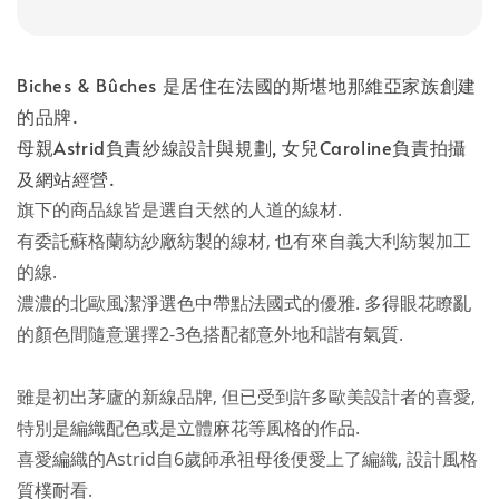
Biches & Bûches 是居住在法國的斯堪地那維亞家族創建
的品牌.
母親Astrid負責紗線設計與規劃, 女兒Caroline負責拍攝
及網站經營.
旗下的商品線皆是選自天然的人道的線材.
有委託蘇格蘭紡紗廠紡製的線材, 也有來自義大利紡製加工
的線.
濃濃的北歐風潔淨選色中帶點法國式的優雅. 多得眼花瞭亂
的顏色間隨意選擇2-3色搭配都意外地和諧有氣質.
雖是初出茅廬的新線品牌, 但已受到許多歐美設計者的喜愛,
特別是編織配色或是立體麻花等風格的作品.
喜愛編織的Astrid自6歲師承祖母後便愛上了編織, 設計風格
質樸耐看.