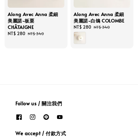
Along Avec Anna 柔細
Along Avec Anna 柔細
美麗諾-板栗
美麗諾-白鴿 COLOMBE
CHÂTAIGNE
Sale
NT$ 280
Regular
NT$ 340
Sale
NT$ 280
Regular
price
price
NT$ 340
price
price
Follow us / 關注我們
We accept / 付款方式