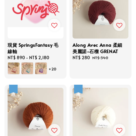
現貨 SpringsFantasy 毛
Along Avec Anna 柔細
線軸
美麗諾-石榴 GRENAT
Regular
NT$ 890
-
NT$ 2,180
Sale
NT$ 280
Regular
NT$ 340
price
price
price
+20
優惠
優惠