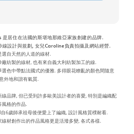
Bûches 是居住在法國的斯堪地那維亞家族創建的品牌.
責紗線設計與規劃, 女兒Caroline負責拍攝及網站經營.
是選自天然的人道的線材.
廠紡製的線材, 也有來自義大利紡製加工的線.
淨選色中帶點法國式的優雅. 多得眼花瞭亂的顏色間隨意
都意外地和諧有氣質.
線品牌, 但已受到許多歐美設計者的喜愛, 特別是編織配
等風格的作品.
id自6歲師承祖母後便愛上了編織, 設計風格質樸耐看.
線材創作出的作品風格更是活潑多變, 各式各樣.