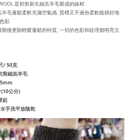
AMBSWOOL 是初剪新生細羔羊毛製成的線材.
羔羊毛
蓬鬆
柔軟充滿空氣感. 質樸又不過份柔軟能很好地
色彩.
展開後更顯輕暖蓬鬆的特質, 一切的色彩和紋理都明亮立
/ 50克
%初剪細羔羊毛
.5mm
(10公分)
球起
度冷水手洗平放陰乾