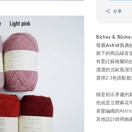
分享
Biches & 
母親Astrid負
旗下的商品線皆
有委託蘇格蘭紡紗
濃濃的北歐風潔
選擇2-3色搭配
雖是初出茅廬的新
色或是立體麻花
喜愛編織的Astr
其他設計師用她家