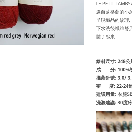
LE PETIT L
選自蘇格蘭的小
呈現織品的紋理, 
下水洗後纖維舒
體了起來.
線材尺寸: 248公尺
成 分: 100
推薦針號: 3.0/ 3
密 度: 22-24針
建議用量: 衣服5
洗滌建議: 30