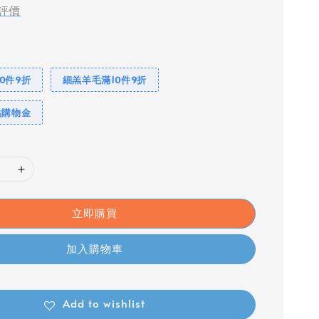
評價
0件9折
細羔羊毛滿10件9折
點購物金
立即購買
加入購物車
Add to wishlist