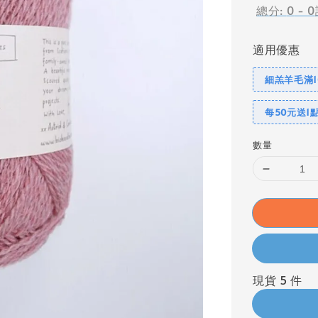
總分:
0
-
0
適用優惠
細羔羊毛滿1
每50元送1
數量
現貨 5 件