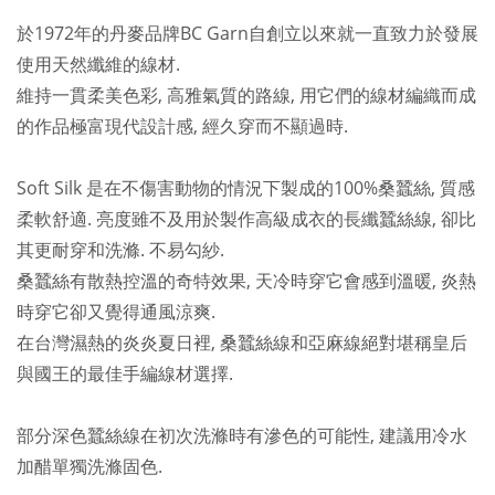
於1972年的丹麥品牌BC Garn自創立以來就一直致力於發展
使用天然纖維的線材.
維持一貫柔美色彩, 高雅氣質的路線, 用它們的線材編織而成
的作品極富現代設計感, 經久穿而不顯過時.
Soft Silk 是在不傷害動物的情況下製成的100%桑蠶絲, 質感
柔軟舒適. 亮度雖不及用於製作高級成衣的長纖蠶絲線, 卻比
其更耐穿和洗滌. 不易勾紗.
桑蠶絲有散熱控溫的奇特效果, 天冷時穿它會感到溫暖, 炎熱
時穿它卻又覺得通風涼爽.
在台灣濕熱的炎炎夏日裡, 桑蠶絲線和亞麻線絕對堪稱皇后
與國王的最佳手編線材選擇.
部分深色蠶絲線在初次洗滌時有滲色的可能性, 建議用冷水
加醋單獨洗滌固色.