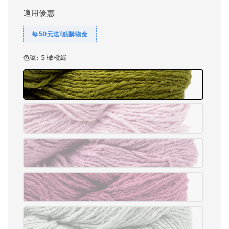
適用優惠
每50元送1點購物金
色號
: 5 橄欖綠