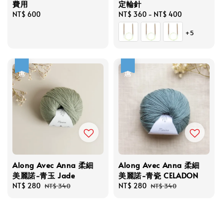
費用
定輪針
Regular
NT$ 600
Regular
NT$ 360
-
NT$ 400
price
price
+5
優惠
優惠
Along Avec Anna 柔細
Along Avec Anna 柔細
美麗諾-青玉 Jade
美麗諾-青瓷 CELADON
Sale
NT$ 280
Regular
Sale
NT$ 280
Regular
NT$ 340
NT$ 340
price
price
price
price