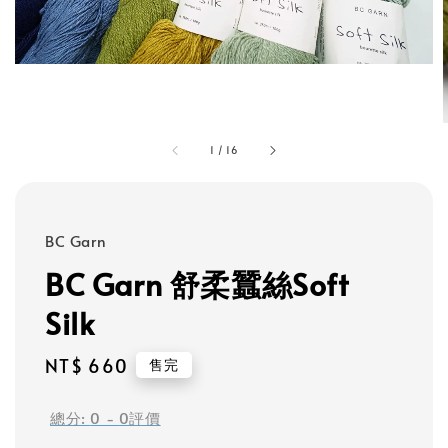
1
/
16
BC Garn
BC Garn 舒柔蠶絲Soft
Silk
Regular
NT$ 660
售完
price
總分:
0
-
0
評價