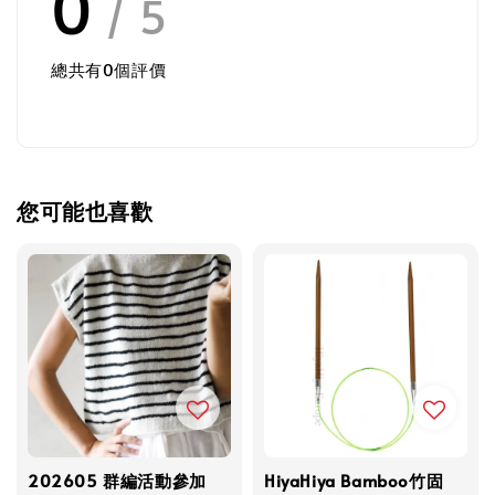
0
/ 5
總共有
0
個評價
您可能也喜歡
202605 群編活動參加
HiyaHiya Bamboo竹固