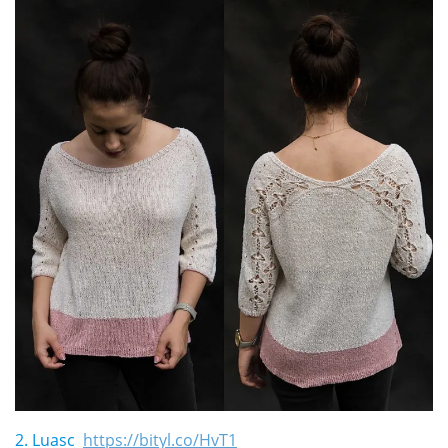
2. Luasc
https://bityl.co/HvT1