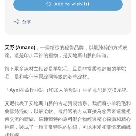
Add to wishlist
分享
天野 (Amano)
，一個精緻的秘魯品牌，以最純粹的方式表
達。這是印加眾神的禮物，是安地斯山脈的味道。
旗下眾多線材主軸皆是羊駝毛，且是非常柔軟舒服的羊駝
毛，是和喀什米爾線同等級的奢華線材。
「
Ayni
在蓋丘亞語（印加人的母語）中的意思是交換系統。
艾尼
代表了安地斯山脈的古老貿易體系。我們將小羊駝毛和
桑蠶絲混紡，以最柔軟、最舒適的方式直接為您帶來這種祖
傳交流的體驗。這種獨特的原料混合物經過精心採購和精心
挑選，製成了一種非常特殊的紗線，可以用愛和關懷來編織
和鉤編。