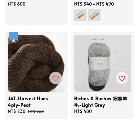
Regular
NT$ 600
Regular
NT$ 340
-
NT$ 490
price
price
優惠
JAT-Harvest Hues
Biches & Buches 細羔羊
4ply-Peat
毛-Light Grey
Sale
NT$ 230
Regular
Regular
NT$ 480
NT$ 260
price
price
price