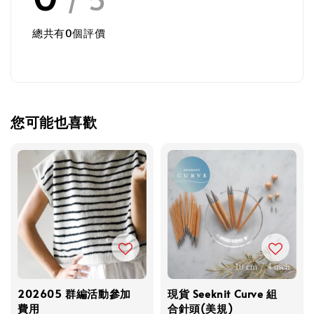
總共有
0
個評價
您可能也喜歡
202605 群編活動參加
現貨 Seeknit Curve 組
費用
合針頭(美規)