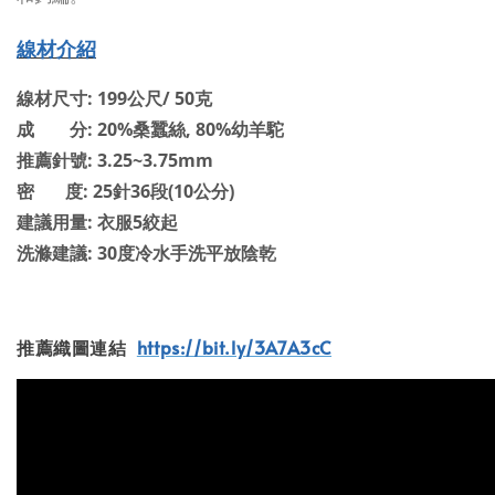
線材介紹
線材尺寸: 199公尺/ 50克
成 分: 20%桑蠶絲, 80%幼羊駝
推薦針號: 3.25~3.75mm
密 度: 25針36段(10公分)
建議用量: 衣服5絞起
洗滌建議: 30度冷水手洗平放陰乾
推薦織圖連結
https://bit.ly/3A7A3cC