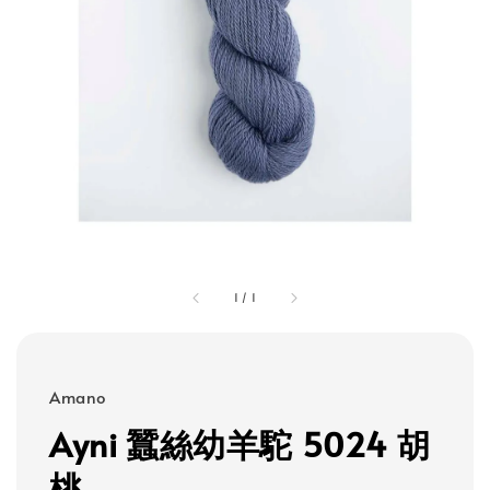
1
/
1
Amano
Ayni 蠶絲幼羊駝 5024 胡
桃