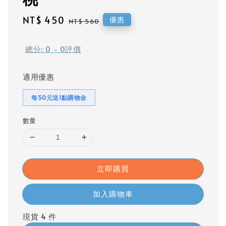
Sale
NT$ 450
Regular
優惠
NT$ 560
price
price
總分:
0
-
0
評價
適用優惠
每50元送1點購物金
數量
立即購買
加入購物車
現貨 4 件