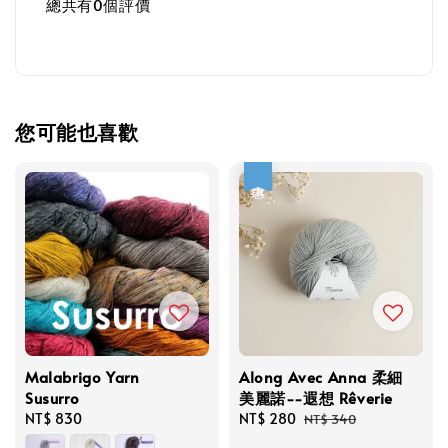
總共有
0
個評價
您可能也喜歡
優惠
Malabrigo Yarn
Along Avec Anna 柔細
Susurro
美麗諾--遐想 Rêverie
Regular
NT$ 830
Sale
NT$ 280
Regular
NT$ 340
price
price
price