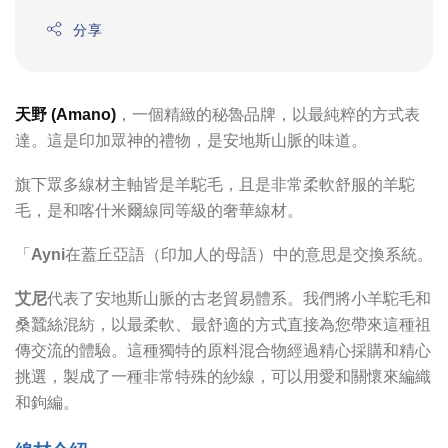
分享
天野 (Amano)
，一個精緻的秘魯品牌，以最純粹的方式表
達。這是印加眾神的禮物，是安地斯山脈的味道。
旗下眾多線材主軸皆是羊駝毛，且是非常柔軟舒服的羊駝
毛，是和喀什米爾線同等級的奢華線材。
「
Ayni
在蓋丘亞語（印加人的母語）中的意思是交換系統。
艾尼
代表了安地斯山脈的古老貿易體系。我們將小羊駝毛和
桑蠶絲混紡，以最柔軟、最舒適的方式直接為您帶來這種祖
傳交流的體驗。這種獨特的原料混合物經過精心採購和精心
挑選，製成了一種非常特殊的紗線，可以用愛和關懷來編織
和鉤編。