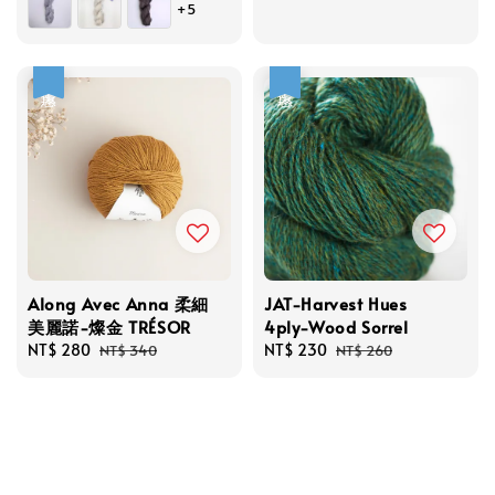
+5
優惠
優惠
Along Avec Anna 柔細
JAT-Harvest Hues
美麗諾-燦金 TRÉSOR
4ply-Wood Sorrel
Sale
NT$ 280
Regular
Sale
NT$ 230
Regular
NT$ 340
NT$ 260
price
price
price
price