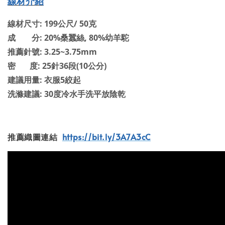
線材介紹
線材尺寸: 199公尺/ 50克
成 分: 20%桑蠶絲, 80%幼羊駝
推薦針號: 3.25~3.75mm
密 度: 25針36段(10公分)
建議用量: 衣服5絞起
洗滌建議: 30度冷水手洗平放陰乾
推薦織圖連結
https://bit.ly/3A7A3cC