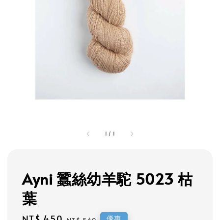
1
/
1
Ayni 蠶絲幼羊駝 5023 枯
葉
Sale
NT$ 450
Regular
優惠