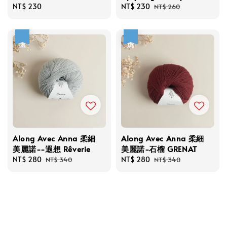
Regular
NT$ 230
Sale
NT$ 230
Regular
NT$ 260
price
price
price
優惠
優惠
Along Avec Anna 柔細
Along Avec Anna 柔細
美麗諾--遐想 Rêverie
美麗諾-石榴 GRENAT
Sale
NT$ 280
Regular
Sale
NT$ 280
Regular
NT$ 340
NT$ 340
price
price
price
price