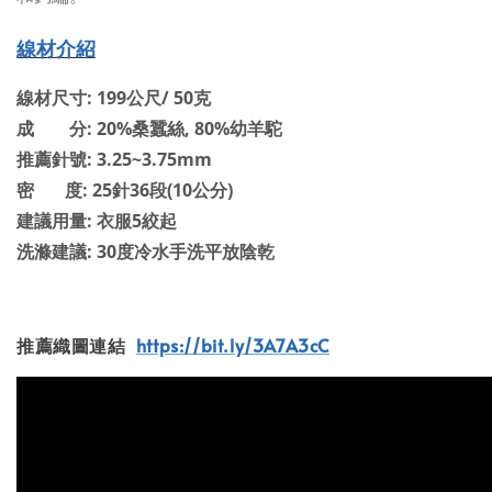
線材介紹
線材尺寸: 199公尺/ 50克
成 分: 20%桑蠶絲, 80%幼羊駝
推薦針號: 3.25~3.75mm
密 度: 25針36段(10公分)
建議用量: 衣服5絞起
洗滌建議: 30度冷水手洗平放陰乾
推薦織圖連結
https://bit.ly/3A7A3cC