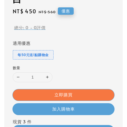
Sale
NT$ 450
Regular
優惠
NT$ 560
price
price
總分:
0
-
0
評價
適用優惠
每50元送1點購物金
數量
立即購買
加入購物車
現貨 3 件