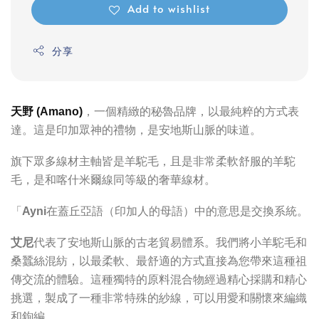
Add to wishlist
分享
天野 (Amano)
，一個精緻的秘魯品牌，以最純粹的方式表
達。這是印加眾神的禮物，是安地斯山脈的味道。
旗下眾多線材主軸皆是羊駝毛，且是非常柔軟舒服的羊駝
毛，是和喀什米爾線同等級的奢華線材。
「
Ayni
在蓋丘亞語（印加人的母語）中的意思是交換系統。
艾尼
代表了安地斯山脈的古老貿易體系。我們將小羊駝毛和
桑蠶絲混紡，以最柔軟、最舒適的方式直接為您帶來這種祖
傳交流的體驗。這種獨特的原料混合物經過精心採購和精心
挑選，製成了一種非常特殊的紗線，可以用愛和關懷來編織
和鉤編。