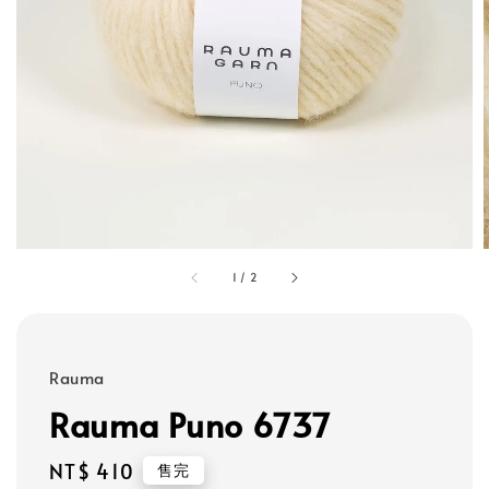
1
/
2
Rauma
Rauma Puno 6737
Regular
NT$ 410
售完