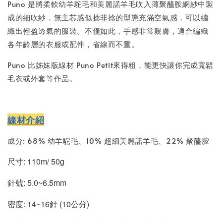
Puno 是將柔軟幼羊駝毛和美麗諾羊毛吹入薄聚醯胺網紗中製
成的細吹紗，無主芯感似捻非捻的型態充滿空氣感，可以編
織出輕盈透氣的服裝。不僅如此，手感非常親膚，適合編織
各年齡層的衣服或配件，省線而不重。
Puno 比姊妹版線材 Puno Petit來得粗，能更快讓你完成寬鬆
毛衣或外套等作品。
線材介紹
成分: 68% 幼羊駝毛、10% 超細美麗諾羊毛、22% 聚醯胺
尺寸: 110m/ 50g
針號: 5.0~6.5mm
密度: 14~16針 (10公分)