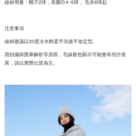
線材用量：帽子2球，長圍巾4~5球， 毛衣6球起
注意事項
線材建議以30度冷水輕柔手洗後平放定型
。
因拍攝與螢幕解析等原因，毛線顏色顯示可能會有些許差
異，請以實際出貨為主。