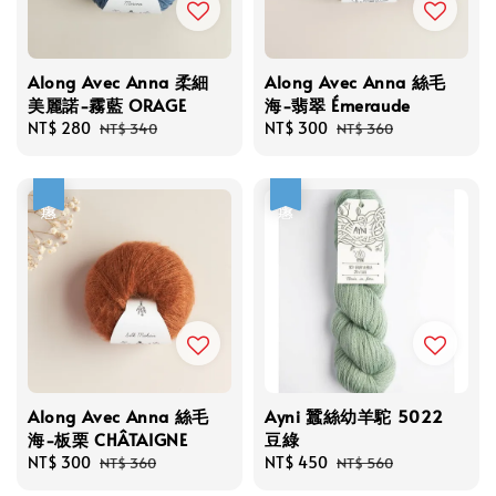
Along Avec Anna 柔細
Along Avec Anna 絲毛
美麗諾-霧藍 ORAGE
海-翡翠 Émeraude
Sale
NT$ 280
Regular
Sale
NT$ 300
Regular
NT$ 340
NT$ 360
price
price
price
price
優惠
優惠
Along Avec Anna 絲毛
Ayni 蠶絲幼羊駝 5022
海-板栗 CHÂTAIGNE
豆綠
Sale
NT$ 300
Regular
Sale
NT$ 450
Regular
NT$ 360
NT$ 560
price
price
price
price