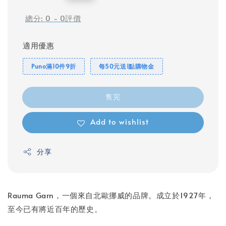
price
總分:
0
-
0
評價
適用優惠
Puno滿10件9折
每50元送1點購物金
售完
Add to wishlist
分享
Rauma Garn，一個來自北歐挪威的品牌。成立於1927年，
至今已有將近百年的歷史。