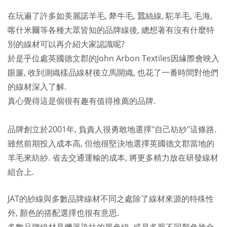
在玩遍了許多如美麗諾羊毛, 犛牛毛, 蠶絲線, 駝羊毛, 毛海,
喀什米爾等各種大眾皆知的品牌線後, 總想著有沒有什麼特
別的線材可以再介紹大家認識呢?
於是乎位處英國德文郡的John Arbon Textiles因緣際會映入
眼簾, 收到測織樣品線材後立馬開織, 也花了一番時間對他們
的線材深入了解.
真心覺得這是個很有趣有值得推薦的品牌.
品牌創立於2001年, 負責人很勇敢地選擇"自己紡紗"這條路.
雖然前期投入成本高, 但他很堅決地選擇英國德文郡當地的
羊毛來紡紗. 省去交通運輸的成本, 將更多精力放在研發線材
組合上.
JAT的紗線與多數品牌線材不同之處除了線材來源的特殊性
外, 顏色的搭配選擇也很有意思.