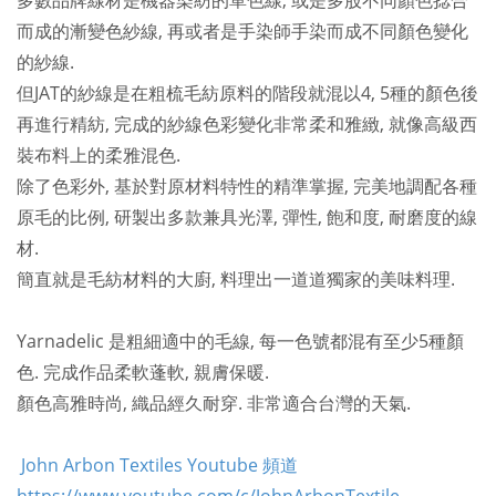
多數品牌線材是機器染紡的單色線, 或是多股不同顏色捻合
而成的漸變色紗線, 再或者是手染師手染而成不同顏色變化
的紗線.
但JAT的紗線是在粗梳毛紡原料的階段就混以4, 5種的顏色後
再進行精紡, 完成的紗線色彩變化非常柔和雅緻, 就像高級西
裝布料上的柔雅混色.
除了色彩外, 基於對原材料特性的精準掌握, 完美地調配各種
原毛的比例, 研製出多款兼具光澤, 彈性, 飽和度, 耐磨度的線
材.
簡直就是毛紡材料的大廚, 料理出一道道獨家的美味料理.
Yarnadelic 是粗細適中的毛線, 每一色號都混有至少5種顏
色. 完成作品柔軟蓬軟, 親膚保暖.
顏色高雅時尚, 織品經久耐穿. 非常適合台灣的天氣.
John Arbon Textiles Youtube 頻道