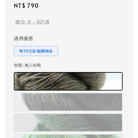
Regular
NT$ 790
price
總分:
0
-
0
評價
適用優惠
每50元送1點購物金
色號
: 無人知曉