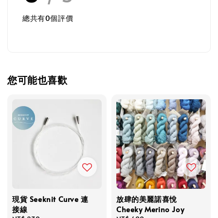
總共有
0
個評價
您可能也喜歡
現貨 Seeknit Curve 連
放肆的美麗諾喜悅
接線
Cheeky Merino Joy