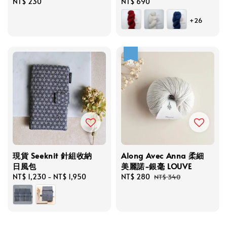
Regular
NT$ 230
Regular
NT$ 690
price
price
+26
優惠
現貨 Seeknit 針組收納
Along Avec Anna 柔細
日風包
美麗諾-銀毫 LOUVE
Regular
NT$ 1,230
-
NT$ 1,950
Sale
NT$ 280
Regular
NT$ 340
price
price
price