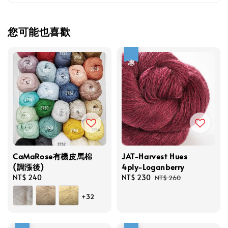
您可能也喜歡
優惠
CaMaRose有機皮馬棉
JAT-Harvest Hues
(調漲後)
4ply-Loganberry
Regular
NT$ 240
Sale
NT$ 230
Regular
NT$ 260
price
price
price
+32