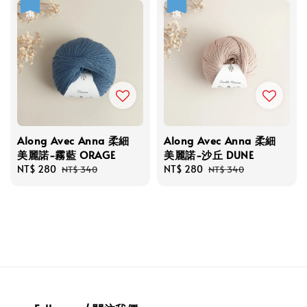
優惠
優惠
Along Avec Anna 柔細
Along Avec Anna 柔細
美麗諾-霧藍 ORAGE
美麗諾-沙丘 DUNE
Sale
NT$ 280
Regular
Sale
NT$ 280
Regular
NT$ 340
NT$ 340
price
price
price
price