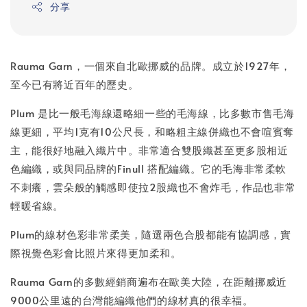
分享
Rauma Garn，一個來自北歐挪威的品牌。成立於1927年，
至今已有將近百年的歷史。
Plum 是比一般毛海線還略細一些的毛海線，比多數市售毛海
線更細，平均1克有10公尺長，和略粗主線併織也不會喧賓奪
主，能很好地融入織片中。非常適合雙股織甚至更多股相近
色編織，或與同品牌的Finull 搭配編織。它的毛海非常柔軟
不刺癢，雲朵般的觸感即使拉2股織也不會炸毛，作品也非常
輕暖省線。
Plum的線材色彩非常柔美，隨選兩色合股都能有協調感，實
際視覺色彩會比照片來得更加柔和。
Rauma Garn的多數經銷商遍布在歐美大陸，在距離挪威近
9000公里遠的台灣能編織他們的線材真的很幸福。