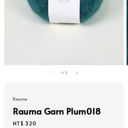
1
/
2
Rauma
Rauma Garn Plum018
Regular
NT$ 320