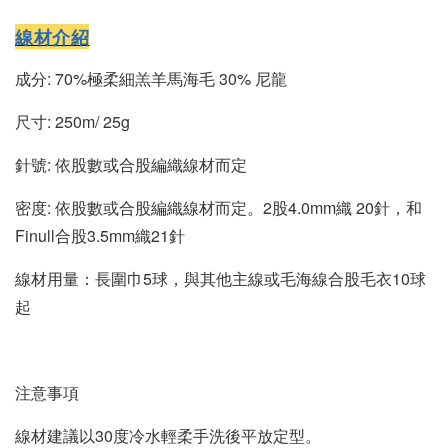
線材介紹
成分: 70%極柔細羔羊馬海毛 30% 尼龍
尺寸: 250m/ 25g
針號: 依股數或合股編織線材而定
密度: 依股數或合股編織線材而定。2股4.0mm織 20針，和
Finull合股3.5mm織21針
線材用量：長圍巾5球，與其他主線或毛海線合股毛衣10球
起
注意事項
線材建議以30度冷水輕柔手洗後平放定型
。