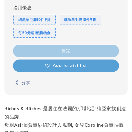
適用優惠
細羔羊毛滿10件9折
細羔羊毛滿10件9折
每50元送1點購物金
售完
Add to wishlist
分享
Biches & Bûches 是居住在法國的斯堪地那維亞家族創建
的品牌.
母親Astrid負責紗線設計與規劃, 女兒Caroline負責拍攝