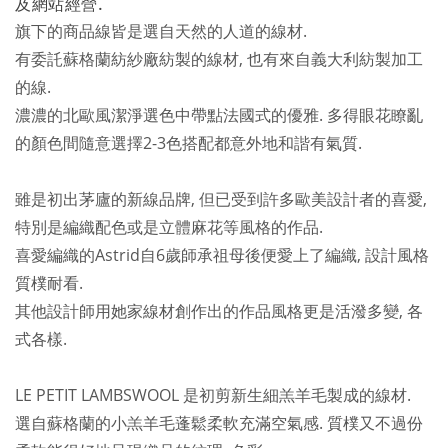
及網站經營.
旗下的商品線皆是選自天然的人道的線材.
有委託蘇格蘭紡紗廠紡製的線材, 也有來自義大利紡製加工
的線.
濃濃的北歐風潔淨選色中帶點法國式的優雅. 多得眼花瞭亂
的顏色間隨意選擇2-3色搭配都意外地和諧有氣質.
雖是初出茅廬的新線品牌, 但已受到許多歐美設計者的喜愛,
特別是編織配色或是立體麻花等風格的作品.
喜愛編織的Astrid自6歲師承祖母後便愛上了編織, 設計風格
質樸耐看.
其他設計師用她家線材創作出的作品風格更是活潑多變, 各
式各樣.
LE PETIT LAMBSWOOL 是初剪新生細羔羊毛製成的線材.
選自蘇格蘭的小羔羊毛
蓬鬆
柔軟充滿空氣感. 質樸又不過份