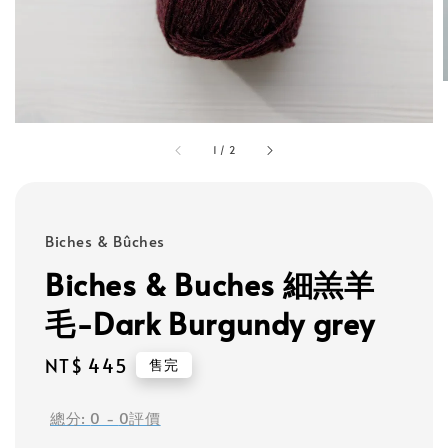
1
/
2
Biches & Bûches
Biches & Buches 細羔羊
毛-Dark Burgundy grey
Regular
NT$ 445
售完
price
總分:
0
-
0
評價