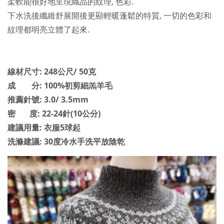
柔軟能很好地呈現織品的紋理, 色彩.
下水洗後纖維舒展開後更顯輕暖蓬鬆的特質, 一切的色彩和
紋理都明亮立體了起來.
線材尺寸: 248公尺/ 50克
成 分: 100%初剪細羔羊毛
推薦針號: 3.0/ 3.5mm
密 度: 22-24針(10公分)
建議用量: 衣服5球起
洗滌建議: 30度冷水手洗平放陰乾