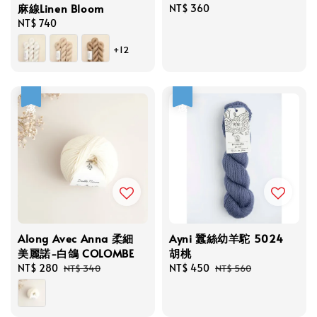
麻線Linen Bloom
Regular
NT$ 360
Regular
NT$ 740
price
price
+12
優惠
優惠
Along Avec Anna 柔細
Ayni 蠶絲幼羊駝 5024
美麗諾-白鴿 COLOMBE
胡桃
Sale
NT$ 280
Regular
Sale
NT$ 450
Regular
NT$ 340
NT$ 560
price
price
price
price