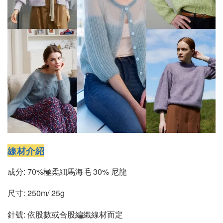
線材介紹
成分: 70%極柔細馬海毛 30% 尼龍
尺寸: 250m/ 25g
針號: 依股數或合股編織線材而定