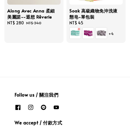
Along Avec Anna 柔細
Soak 高級織物免沖洗液
美麗諾--遐想 Rêverie
態皂-單包裝
Sale
NT$ 280
Regular
Regular
NT$ 45
NT$ 340
price
price
price
+4
Follow us / 關注我們
We accept / 付款方式