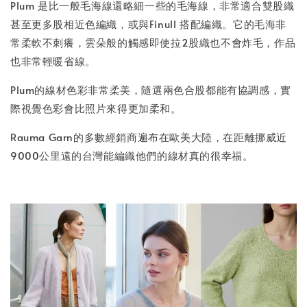
Plum 是比一般毛海線還略細一些的毛海線，非常適合雙股織
甚至更多股相近色編織，或與Finull 搭配編織。它的毛海非
常柔軟不刺癢，雲朵般的觸感即使拉2股織也不會炸毛，作品
也非常輕暖省線。
Plum的線材色彩非常柔美，隨選兩色合股都能有協調感，實
際視覺色彩會比照片來得更加柔和。
Rauma Garn的多數經銷商遍布在歐美大陸，在距離挪威近
9000公里遠的台灣能編織他們的線材真的很幸福。