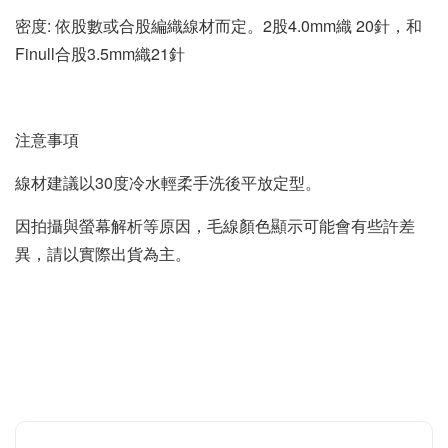
密度: 依股數或合股編織線材而定。2股4.0mm織 20針，和
Finull合股3.5mm織21針
注意事項
線材建議以30度冷水輕柔手洗後平放定型
。
因拍攝與螢幕解析等原因，毛線顏色顯示可能會有些許差
異，請以實際出貨為主。