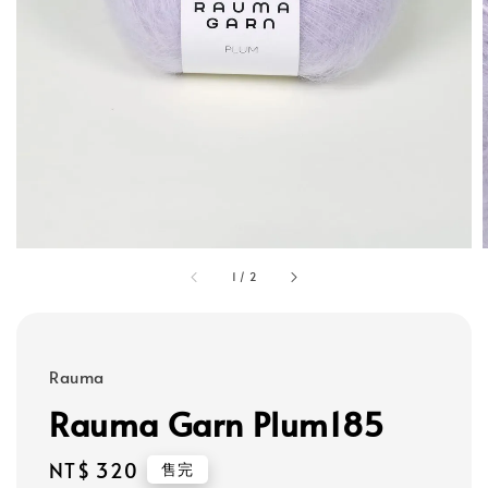
1
/
2
Rauma
Rauma Garn Plum185
Regular
NT$ 320
售完