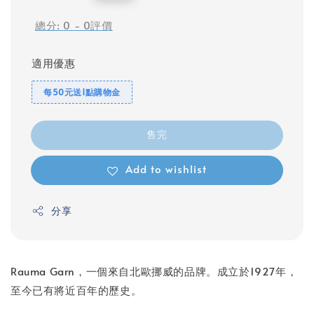
price
總分:
0
-
0
評價
適用優惠
每50元送1點購物金
售完
Add to wishlist
分享
Rauma Garn，一個來自北歐挪威的品牌。成立於1927年，
至今已有將近百年的歷史。