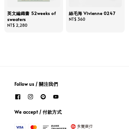
英文編織書 52weeks of
絲毛海 Vivienne 0247
sweaters
Regular
NT$ 360
Regular
NT$ 2,280
price
price
Follow us / 關注我們
We accept / 付款方式