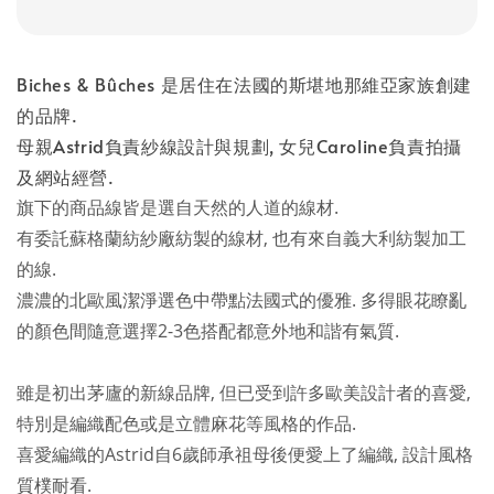
Biches & Bûches 是居住在法國的斯堪地那維亞家族創建
的品牌.
母親Astrid負責紗線設計與規劃, 女兒Caroline負責拍攝
及網站經營.
旗下的商品線皆是選自天然的人道的線材.
有委託蘇格蘭紡紗廠紡製的線材, 也有來自義大利紡製加工
的線.
濃濃的北歐風潔淨選色中帶點法國式的優雅. 多得眼花瞭亂
的顏色間隨意選擇2-3色搭配都意外地和諧有氣質.
雖是初出茅廬的新線品牌, 但已受到許多歐美設計者的喜愛,
特別是編織配色或是立體麻花等風格的作品.
喜愛編織的Astrid自6歲師承祖母後便愛上了編織, 設計風格
質樸耐看.