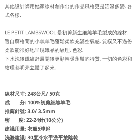
其他設計師用她家線材創作出的作品風格更是活潑多變, 各
式各樣.
LE PETIT LAMBSWOOL 是初剪新生細羔羊毛製成的線材.
選自蘇格蘭的小羔羊毛
蓬鬆
柔軟充滿空氣感. 質樸又不過份
柔軟能很好地呈現織品的紋理, 色彩.
下水洗後纖維舒展開後更顯輕暖蓬鬆的特質, 一切的色彩和
紋理都明亮立體了起來.
線材尺寸: 248公尺/ 50克
成 分: 100%初剪細羔羊毛
推薦針號: 3.0/ 3.5mm
密 度: 22-24針(10公分)
建議用量: 衣服5球起
洗滌建議: 30度冷水手洗平放陰乾