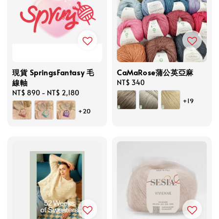
現貨 SpringsFantasy 毛
CaMaRose蒲公英亞麻
線軸
Regular
NT$ 340
Regular
NT$ 890
-
NT$ 2,180
price
+19
price
+20