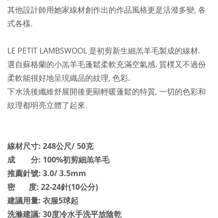
其他設計師用她家線材創作出的作品風格更是活潑多變, 各
式各樣.
LE PETIT LAMBSWOOL 是初剪新生細羔羊毛製成的線材.
選自蘇格蘭的小羔羊毛
蓬鬆
柔軟充滿空氣感. 質樸又不過份
柔軟能很好地呈現織品的紋理, 色彩.
下水洗後纖維舒展開後更顯輕暖蓬鬆的特質, 一切的色彩和
紋理都明亮立體了起來.
線材尺寸: 248公尺/ 50克
成 分: 100%初剪細羔羊毛
推薦針號: 3.0/ 3.5mm
密 度: 22-24針(10公分)
建議用量: 衣服5球起
洗滌建議: 30度冷水手洗平放陰乾