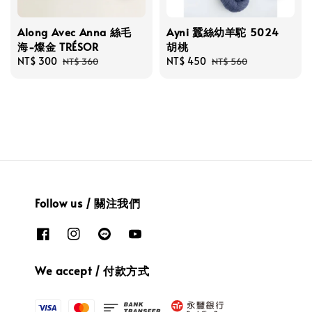
Along Avec Anna 絲毛
Ayni 蠶絲幼羊駝 5024
海-燦金 TRÉSOR
胡桃
Sale
NT$ 300
Regular
Sale
NT$ 450
Regular
NT$ 360
NT$ 560
price
price
price
price
Follow us / 關注我們
We accept / 付款方式