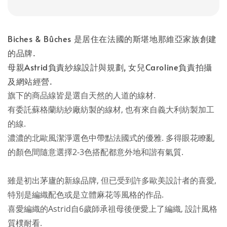
Biches & Bûches 是居住在法國的斯堪地那維亞家族創建
的品牌.
母親Astrid負責紗線設計與規劃, 女兒Caroline負責拍攝
及網站經營.
旗下的商品線皆是選自天然的人道的線材.
有委託蘇格蘭紡紗廠紡製的線材, 也有來自義大利紡製加工
的線.
濃濃的北歐風潔淨選色中帶點法國式的優雅. 多得眼花瞭亂
的顏色間隨意選擇2-3色搭配都意外地和諧有氣質.
雖是初出茅廬的新線品牌, 但已受到許多歐美設計者的喜愛,
特別是編織配色或是立體麻花等風格的作品.
喜愛編織的Astrid自6歲師承祖母後便愛上了編織, 設計風格
質樸耐看.