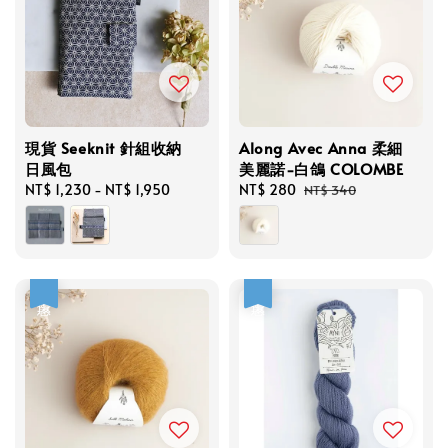
現貨 Seeknit 針組收納
Along Avec Anna 柔細
日風包
美麗諾-白鴿 COLOMBE
Regular
NT$ 1,230
-
NT$ 1,950
Sale
NT$ 280
Regular
NT$ 340
price
price
price
優惠
優惠