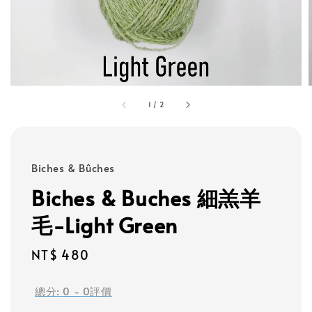
1
/
2
Biches & Bûches
Biches & Buches 細羔羊
毛-Light Green
Regular
NT$ 480
price
總分:
0
-
0
評價