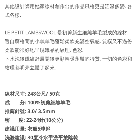
其他設計師用她家線材創作出的作品風格更是活潑多變, 各
式各樣.
LE PETIT LAMBSWOOL 是初剪新生細羔羊毛製成的線材.
選自蘇格蘭的小羔羊毛
蓬鬆
柔軟充滿空氣感. 質樸又不過份
柔軟能很好地呈現織品的紋理, 色彩.
下水洗後纖維舒展開後更顯輕暖蓬鬆的特質, 一切的色彩和
紋理都明亮立體了起來.
線材尺寸: 248公尺/ 50克
成 分: 100%初剪細羔羊毛
推薦針號: 3.0/ 3.5mm
密 度: 22-24針(10公分)
建議用量: 衣服5球起
洗滌建議: 30度冷水手洗平放陰乾