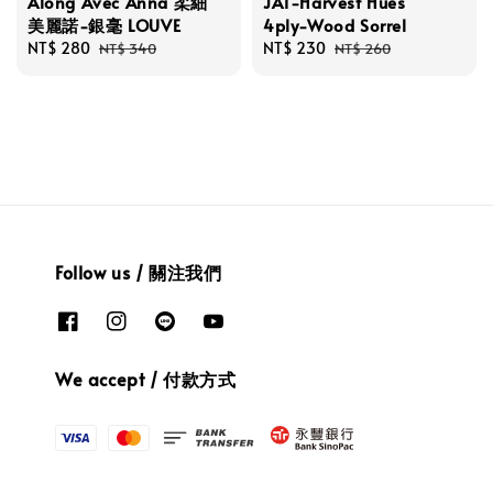
Along Avec Anna 柔細
JAT-Harvest Hues
美麗諾-銀毫 LOUVE
4ply-Wood Sorrel
Sale
NT$ 280
Regular
Sale
NT$ 230
Regular
NT$ 340
NT$ 260
price
price
price
price
Follow us / 關注我們
We accept / 付款方式