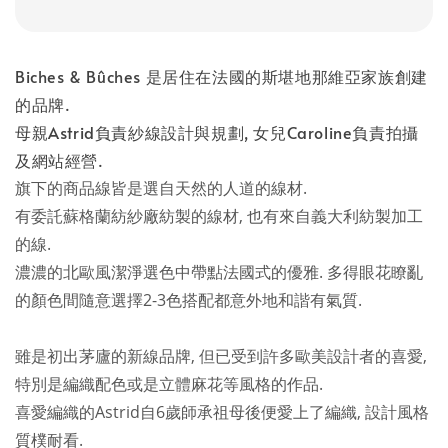
Biches & Bûches 是居住在法國的斯堪地那維亞家族創建
的品牌.
母親Astrid負責紗線設計與規劃, 女兒Caroline負責拍攝
及網站經營.
旗下的商品線皆是選自天然的人道的線材.
有委託蘇格蘭紡紗廠紡製的線材, 也有來自義大利紡製加工
的線.
濃濃的北歐風潔淨選色中帶點法國式的優雅. 多得眼花瞭亂
的顏色間隨意選擇2-3色搭配都意外地和諧有氣質.
雖是初出茅廬的新線品牌, 但已受到許多歐美設計者的喜愛,
特別是編織配色或是立體麻花等風格的作品.
喜愛編織的Astrid自6歲師承祖母後便愛上了編織, 設計風格
質樸耐看.