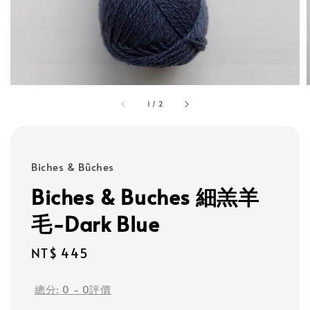
1
/
2
Biches & Bûches
Biches & Buches 細羔羊
毛-Dark Blue
Regular
NT$ 445
price
總分:
0
-
0
評價