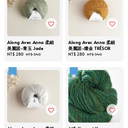
Along Avec Anna 柔細
Along Avec Anna 柔細
美麗諾-青玉 Jade
美麗諾-燦金 TRÉSOR
Sale
NT$ 280
Regular
Sale
NT$ 280
Regular
NT$ 340
NT$ 340
price
price
price
price
優惠
優惠