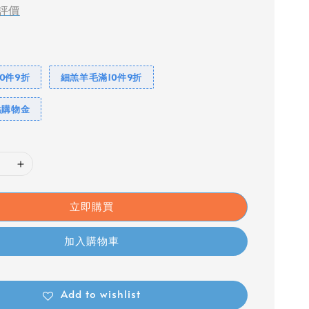
評價
0件9折
細羔羊毛滿10件9折
點購物金
立即購買
加入購物車
Add to wishlist