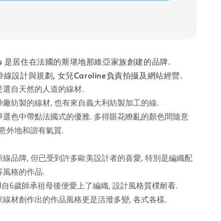
Bûches 是居住在法國的斯堪地那維亞家族創建的品牌.
責紗線設計與規劃, 女兒Caroline負責拍攝及網站經營.
是選自天然的人道的線材.
廠紡製的線材, 也有來自義大利紡製加工的線.
淨選色中帶點法國式的優雅. 多得眼花瞭亂的顏色間隨意
都意外地和諧有氣質.
線品牌, 但已受到許多歐美設計者的喜愛, 特別是編織配
等風格的作品.
id自6歲師承祖母後便愛上了編織, 設計風格質樸耐看.
線材創作出的作品風格更是活潑多變, 各式各樣.