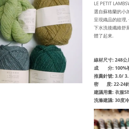
LE PETIT L
選自蘇格蘭的小
呈現織品的紋理, 
下水洗後纖維舒
體了起來.
線材尺寸: 248公尺
成 分: 100
推薦針號: 3.0/ 3
密 度: 22-24針
建議用量: 衣服5
洗滌建議: 30