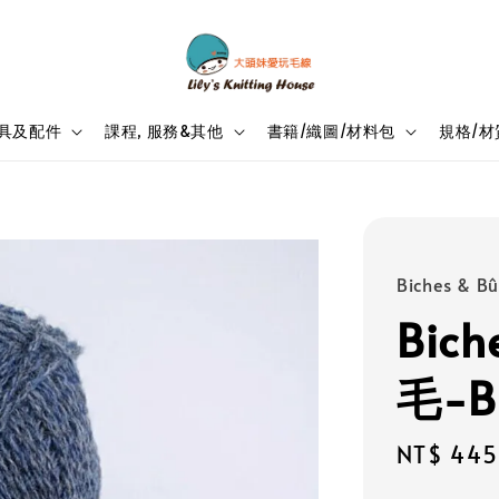
具及配件
課程, 服務&其他
書籍/織圖/材料包
規格/材
Biches & B
Bic
毛-Bl
Regular
NT$ 445
price