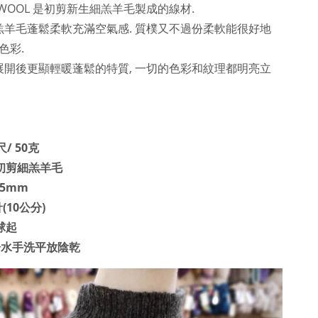
AMBSWOOL 是初剪新生細羔羊毛製成的線材.
羔羊毛
蓬鬆
柔軟充滿空氣感. 質樸又不過份柔軟能很好地
色彩.
展開後更顯輕暖蓬鬆的特質, 一切的色彩和紋理都明亮立
/ 50克
%初剪細羔羊毛
.5mm
(10公分)
球起
度冷水手洗平放陰乾