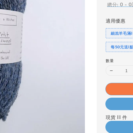
總分:
0
-
0
適用優惠
細羔羊毛滿1
每50元送1
數量
現貨 11 件