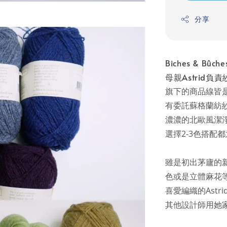
分享
Biches & 
母親Astrid負
旗下的商品線皆
有委託蘇格蘭紡紗
濃濃的北歐風潔
選擇2-3色搭配
雖是初出茅廬的新
色或是立體麻花
喜愛編織的Astr
其他設計師用她家