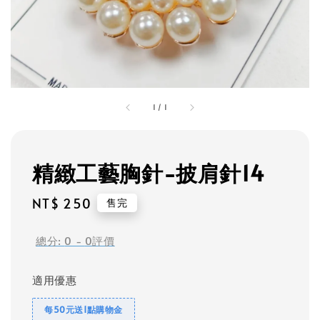
1
/
1
精緻工藝胸針-披肩針14
Regular
NT$ 250
售完
price
總分:
0
-
0
評價
適用優惠
每50元送1點購物金