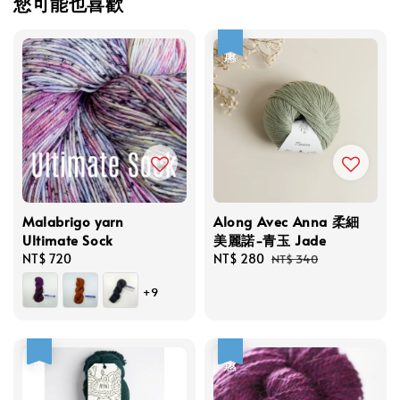
您可能也喜歡
優惠
Malabrigo yarn
Along Avec Anna 柔細
Ultimate Sock
美麗諾-青玉 Jade
Regular
NT$ 720
Sale
NT$ 280
Regular
NT$ 340
price
price
price
+9
優惠
優惠