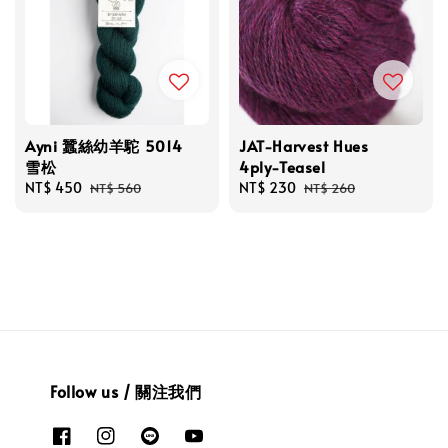
Ayni 蠶絲幼羊駝 5014
JAT-Harvest Hues
雪松
4ply-Teasel
Sale
NT$ 450
Regular
Sale
NT$ 230
Regular
NT$ 560
NT$ 260
price
price
price
price
Follow us / 關注我們