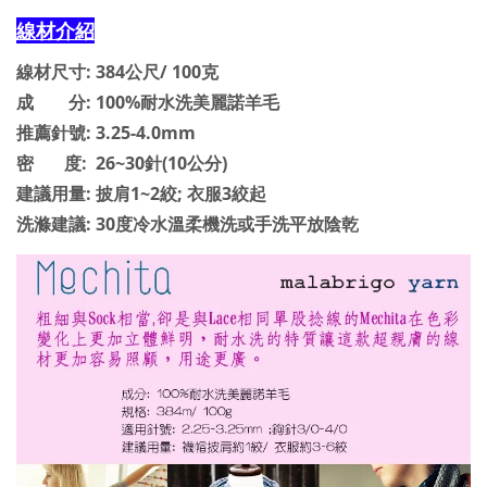
線材介紹
線材尺寸: 384公尺/ 100克
成 分: 100%耐水洗美麗諾羊毛
推薦針號: 3.25-4.0mm
密 度: 26~30針(10公分)
建議用量: 披肩1~2絞; 衣服3絞起
洗滌建議: 30度冷水溫柔機洗或手洗平放陰乾