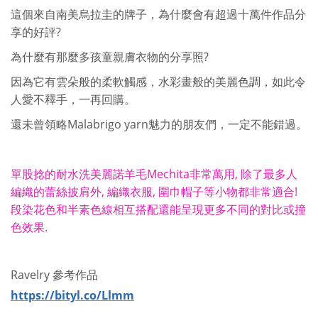
這個來自南美烏拉圭的牌子，為什麼會有超過十萬件作品分
享的好評?
為什麼有那麼多孩童親膚衣物的分享照?
因為它有雲朵般的柔軟觸感，水彩畫般的美麗色調，如此令
人愛不釋手，一再回購。
還未曾領略Malabrigo yarn魅力的朋友們，一定不能錯過。
單股捻的耐水洗美麗諾羊毛Mechita非常萬用, 除了最多人
編織的蕾絲披肩外, 編織衣服, 圍巾帽子等小物都非常適合!
段染花色和半素色線相互搭配還能呈現更多不同的對比或撞
色效果.
Ravelry 參考作品
https://bityl.co/Llmm