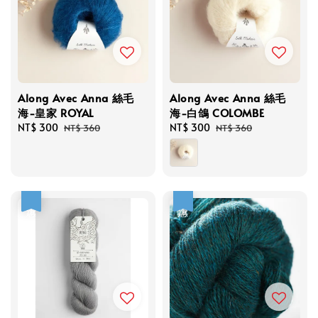
Along Avec Anna 絲毛
Along Avec Anna 絲毛
海-皇家 ROYAL
海-白鴿 COLOMBE
Sale
NT$ 300
Regular
Sale
NT$ 300
Regular
NT$ 360
NT$ 360
price
price
price
price
優惠
優惠