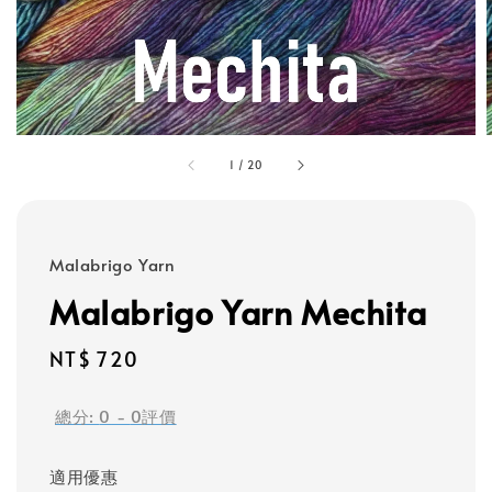
1
/
20
Malabrigo Yarn
Malabrigo Yarn Mechita
Regular
NT$ 720
price
總分:
0
-
0
評價
適用優惠