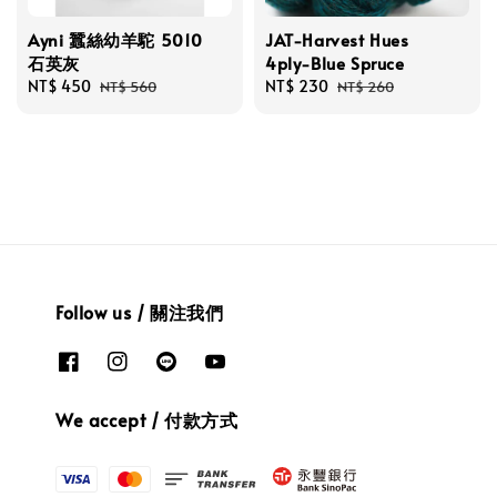
Ayni 蠶絲幼羊駝 5010
JAT-Harvest Hues
石英灰
4ply-Blue Spruce
Sale
NT$ 450
Regular
Sale
NT$ 230
Regular
NT$ 560
NT$ 260
price
price
price
price
Follow us / 關注我們
We accept / 付款方式