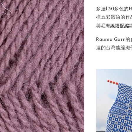
多達130多色的
樣五彩繽紛的作
與毛海線搭配編
Rauma Ga
遠的台灣能編織