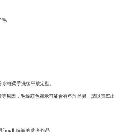
羊毛
度冷水輕柔手洗後平放定型
。
析等原因，毛線顏色顯示可能會有些許差異，請以實際出
上用Finull 編織的參考作品