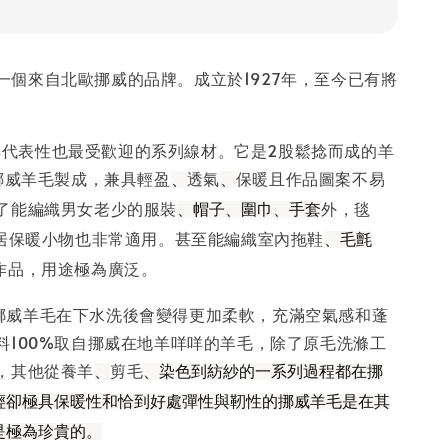
rn，一個來自北歐挪威的品牌。成立於1927年，至今已有將
是最具代表性也最受歡迎的系列線材。它是2股鬆捻而成的羊
%挪威羊毛製成，兼具輕盈
透氣
保暖且作品圖案不易
、
、
了能編織男女老少的服裝
外，毯
、帽子、圍巾、手套
居保暖小物也非常適用。甚至能編織室內拖鞋
、毛氈
作品，用途極為廣泛。
一系列挪威羊毛在下水洗後會變得更加柔軟，充滿空氣感和蓬
料100%取自挪威在地羊咩咩的羊毛，除了原毛洗滌工
，其他從養羊
剪毛
、
、染色到紡紗的一系列過程都在挪
輕卻極具保暖性和恰到好處彈性與靭性的挪威羊毛是在其
是極為珍貴的。