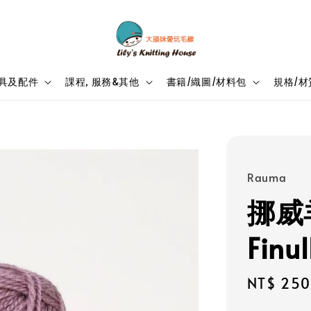
具及配件
課程, 服務&其他
書籍/織圖/材料包
規格/材
Rauma
挪威
Finu
Regular
NT$ 250
price