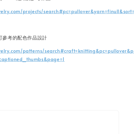
velry.com/projects/search#pc=pullover&yarn=finull&so
站上可參考的配色作品設計
velry.com/patterns/search#craft=knitting&pc=pullover&
=captioned_thumbs&page=1