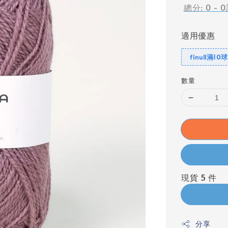
總分:
0
-
0
適用優惠
finull滿10
數量
現貨 5 件
分享