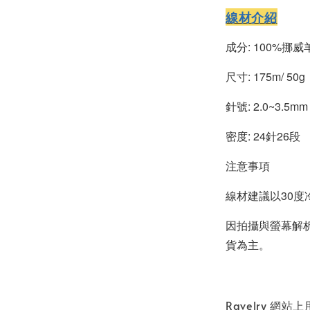
線材介紹
成分: 100%挪威
尺寸: 175m/ 50g
針號: 2.0~3.5mm
密度: 24針26段
注意事項
線材建議以30
因拍攝與螢幕解
貨為主。
Ravelry 網站