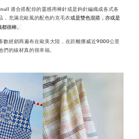
Finull 適合搭配你的靈感用棒針或是鉤針編織成各式各
品，充滿北歐風的配色約克毛衣
或是雙色混搭，亦或是
織都很棒。
rn的多數經銷商遍布在歐美大陸，在距離挪威近9000公里
他們的線材真的很幸福。