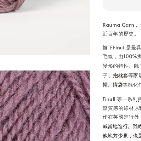
Rauma Ga
近百年的歷史。
旗下Finull
毛線，由100
變形的特性。除
子
等家
、抱枕套
氈化
帽、揹袋等
Finull 等
鬆質感的線材原
作在英國進行外
威當地進行。雖
他地方少見，也