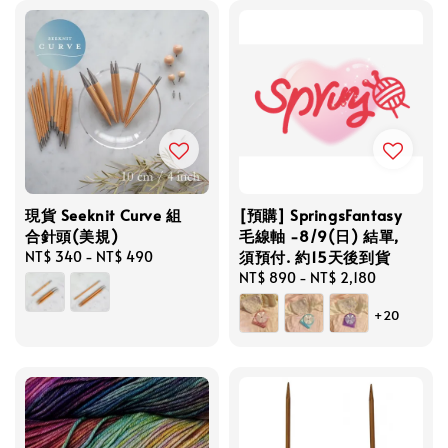
現貨 Seeknit Curve 組
[預購] SpringsFantasy
合針頭(美規)
毛線軸 -8/9(日) 結單,
須預付. 約15天後到貨
Regular
NT$ 340
-
NT$ 490
price
Regular
NT$ 890
-
NT$ 2,180
price
+20