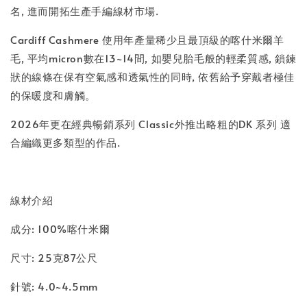
名, 進而開拓生產手編線材市場.
Cardiff Cashmere 使用年產量稀少且最頂級的喀什米爾羊
毛, 平均micron數在13~14間, 如嬰兒胎毛般的輕柔質感, 鎖鍊
狀的線條在保有空氣感和透氣性的同時, 依舊給予穿戴者極佳
的保暖度和膚觸。
2026年更在經典暢銷系列 Classic外推出略粗的DK 系列 適
合編織更多類型的作品.
線材介紹
成分: 100%喀什米爾
尺寸: 25克87公尺
針號: 4.0~4.5mm