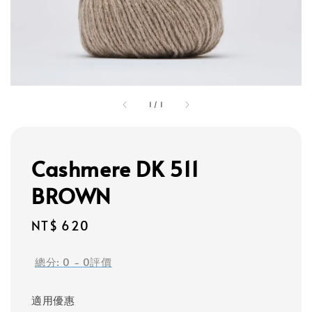
1
/
1
Cashmere DK 511
BROWN
Regular
NT$ 620
price
總分:
0
-
0
評價
適用優惠