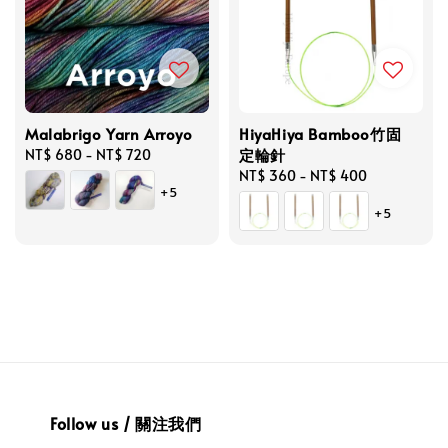
Malabrigo Yarn Arroyo
HiyaHiya Bamboo竹固
定輪針
Regular
NT$ 680
-
NT$ 720
price
Regular
NT$ 360
-
NT$ 400
+5
price
+5
Follow us / 關注我們