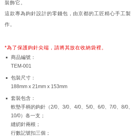
裝飾它。
這款專為鉤針設計的零錢包，由京都的工匠精心手工製
作。
*為了保護鉤針尖端，請將其放在收納袋裡。
商品編號：
TEM-001
包裝尺寸：
188mm x 21mm x 153mm
套裝包含：
軟墊手柄的鉤針（2/0、3/0、4/0、5/0、6/0、7/0、8/0、
10/0）各一支；
縫紉針兩根；
行數記號扣三個；