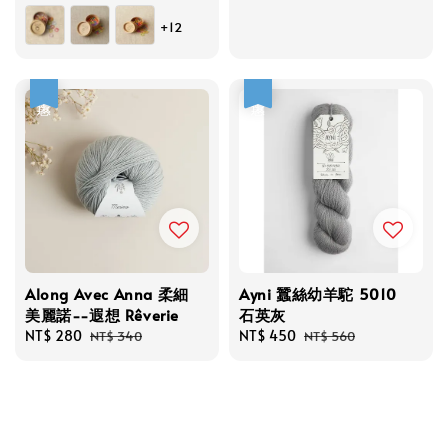
price
price
price
+12
優惠
優惠
Along Avec Anna 柔細
Ayni 蠶絲幼羊駝 5010
美麗諾--遐想 Rêverie
石英灰
Sale
NT$ 280
Regular
Sale
NT$ 450
Regular
NT$ 340
NT$ 560
price
price
price
price