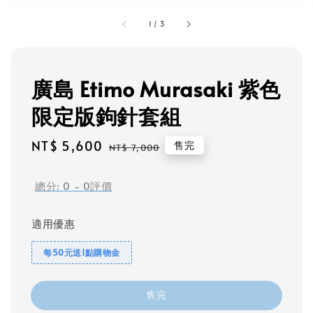
1
/
3
廣島 Etimo Murasaki 紫色
限定版鉤針套組
Sale
NT$ 5,600
Regular
售完
NT$ 7,000
price
price
總分:
0
-
0
評價
適用優惠
每50元送1點購物金
售完