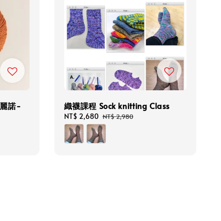
細美麗諾-
織襪課程 Sock knitting Class
Sale
NT$ 2,680
Regular
NT$ 2,980
price
price