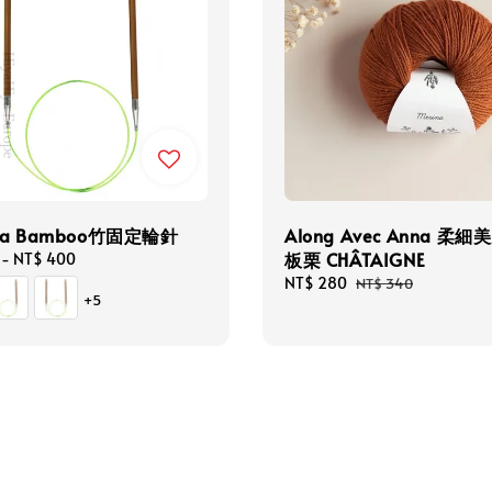
iya Bamboo竹固定輪針
Along Avec Anna 柔
板栗 CHÂTAIGNE
-
NT$ 400
Sale
NT$ 280
Regular
NT$ 340
+5
price
price