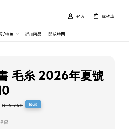
登入
購物車
質/特色
折扣商品
開放時間
書 毛糸 2026年夏號
10
Regular
優惠
NT$ 768
price
評價