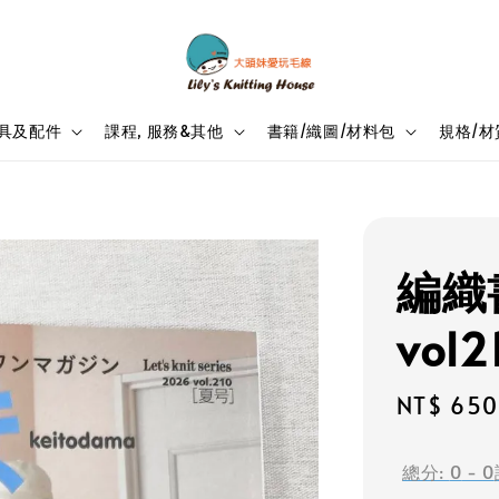
具及配件
課程, 服務&其他
書籍/織圖/材料包
規格/材
編織
vol2
Sale
NT$ 650
price
總分:
0
-
0