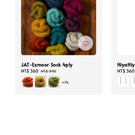
JAT-Exmoor Sock 4ply
HiyaH
Sale
NT$ 360
Regular
Regular
NT$ 360
NT$ 390
price
price
price
+14