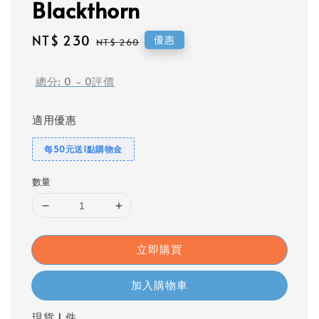
Blackthorn
Sale
NT$ 230
Regular
優惠
NT$ 260
price
price
總分:
0
-
0
評價
適用優惠
每50元送1點購物金
數量
立即購買
加入購物車
現貨 1 件