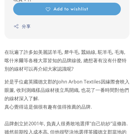
Add to wishlist
分享
在玩遍了許多如美麗諾羊毛, 犛牛毛, 蠶絲線, 駝羊毛, 毛海,
喀什米爾等各種大眾皆知的品牌線後, 總想著有沒有什麼特
別的線材可以再介紹大家認識呢?
於是乎位處英國德文郡的John Arbon Textiles因緣際會映入
眼簾, 收到測織樣品線材後立馬開織, 也花了一番時間對他們
的線材深入了解.
真心覺得這是個很有趣有值得推薦的品牌.
品牌創立於2001年, 負責人很勇敢地選擇"自己紡紗"這條路.
雖然前期投入成本高, 但他很堅決地選擇英國德文郡當地的