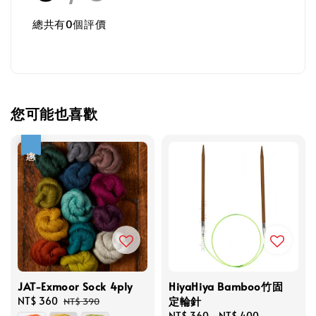
總共有
0
個評價
您可能也喜歡
優惠
JAT-Exmoor Sock 4ply
HiyaHiya Bamboo竹固
定輪針
Sale
NT$ 360
Regular
NT$ 390
price
price
Regular
NT$ 360
-
NT$ 400