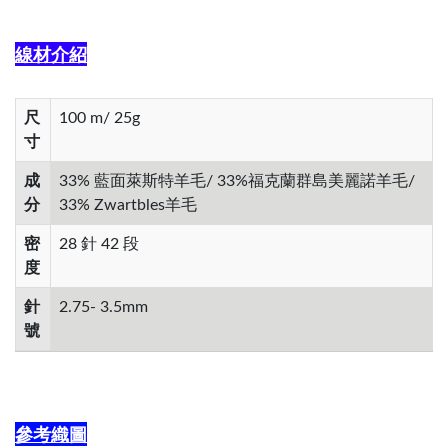
線材介紹
尺
100 m/ 25g
寸
成
33% 藍面萊斯特羊毛/ 33%福克蘭群島美麗諾羊毛/
分
33% Zwartbles羊毛
密
28 針 42 段
度
針
2.75- 3.5mm
號
參考織圖