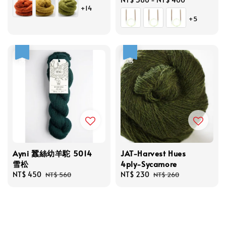
+14
price
+5
優惠
優惠
Ayni 蠶絲幼羊駝 5014
JAT-Harvest Hues
雪松
4ply-Sycamore
Sale
NT$ 450
Regular
Sale
NT$ 230
Regular
NT$ 560
NT$ 260
price
price
price
price