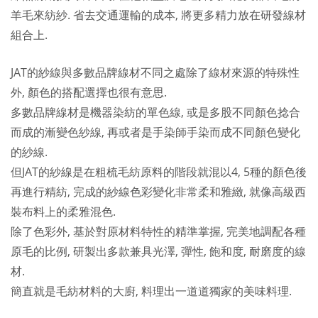
羊毛來紡紗. 省去交通運輸的成本, 將更多精力放在研發線材
組合上.
JAT的紗線與多數品牌線材不同之處除了線材來源的特殊性
外, 顏色的搭配選擇也很有意思.
多數品牌線材是機器染紡的單色線, 或是多股不同顏色捻合
而成的漸變色紗線, 再或者是手染師手染而成不同顏色變化
的紗線.
但JAT的紗線是在粗梳毛紡原料的階段就混以4, 5種的顏色後
再進行精紡, 完成的紗線色彩變化非常柔和雅緻, 就像高級西
裝布料上的柔雅混色.
除了色彩外, 基於對原材料特性的精準掌握, 完美地調配各種
原毛的比例, 研製出多款兼具光澤, 彈性, 飽和度, 耐磨度的線
材.
簡直就是毛紡材料的大廚, 料理出一道道獨家的美味料理.