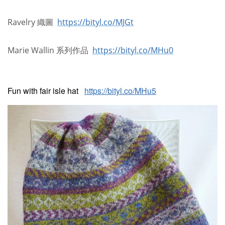
Ravelry 織圖
https://bityl.co/MJGt
Marie Wallin 系列作品
https://bityl.co/MHu0
Fun with fair isle hat
https://bityl.co/MHu5